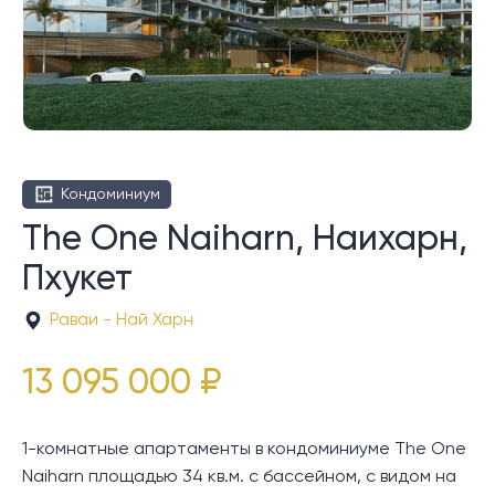
Кондоминиум
The One Naiharn, Наихарн,
Пхукет
Раваи - Най Харн
13 095 000 ₽
1-комнатные апартаменты в кондоминиуме The One
Naiharn площадью 34 кв.м. с бассейном, с видом на