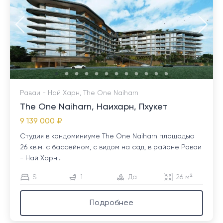
Раваи - Най Харн, The One Naiharn
The One Naiharn, Наихарн, Пхукет
9 139 000 ₽
Студия в кондоминиуме The One Naiharn площадью
26 кв.м. с бассейном, с видом на сад, в районе Раваи
- Най Харн...
S
1
Да
26 м²
Подробнее