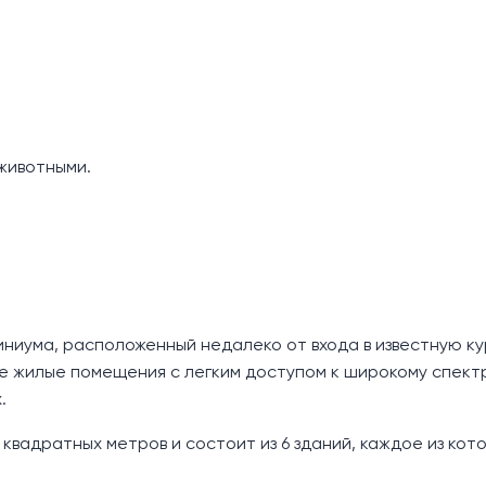
животными.
иниума, расположенный недалеко от входа в известную к
е жилые помещения с легким доступом к широкому спектр
.
 квадратных метров и состоит из 6 зданий, каждое из кот