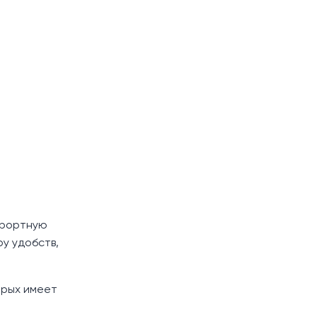
урортную
у удобств,
орых имеет