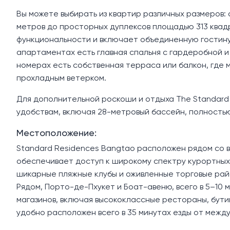
Вы можете выбирать из квартир различных размеров:
метров до просторных дуплексов площадью 313 квад
функциональности и включает объединенную гостиную
апартаментах есть главная спальня с гардеробной и 
номерах есть собственная терраса или балкон, где 
прохладным ветерком.
Для дополнительной роскоши и отдыха The Standard
удобствам, включая 28-метровый бассейн, полностью
Местоположение:
Standard Residences Bangtao расположен рядом со в
обеспечивает доступ к широкому спектру курортных 
шикарные пляжные клубы и оживленные торговые район
Рядом, Порто-де-Пхукет и Боат-авеню, всего в 5–10
магазинов, включая высококлассные рестораны, бути
удобно расположен всего в 35 минутах езды от межд