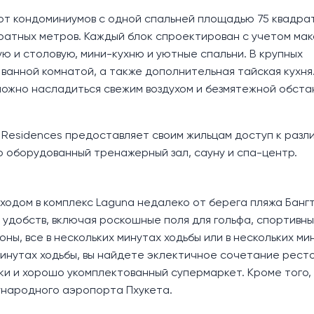
 от кондоминиумов с одной спальней площадью 75 квадра
ратных метров. Каждый блок спроектирован с учетом ма
 и столовую, мини-кухню и уютные спальни. В крупных
ванной комнатой, а также дополнительная тайская кухня.
можно насладиться свежим воздухом и безмятежной обста
 Residences предоставляет своим жильцам доступ к разл
 оборудованный тренажерный зал, сауну и спа-центр.
ходом в комплекс Laguna недалеко от берега пляжа Банг
удобств, включая роскошные поля для гольфа, спортивный
ы, все в нескольких минутах ходьбы или в нескольких мин
 минутах ходьбы, вы найдете эклектичное сочетание рест
ки и хорошо укомплектованный супермаркет. Кроме того,
ународного аэропорта Пхукета.