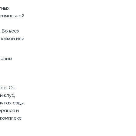
тных
ксимальной
 Во всех
новкой или
ичным
тао. Он
 клуб,
утах езды.
оранов и
 комплекс