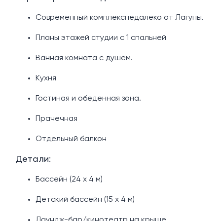
Современный комплекснедалеко от Лагуны.
Планы этажей студии с 1 спальней
Ванная комната с душем.
Кухня
Гостиная и обеденная зона.
Прачечная
Отдельный балкон
Детали:
Бассейн (24 х 4 м)
Детский бассейн (15 х 4 м)
Лаундж-бар/кинотеатр на крыше