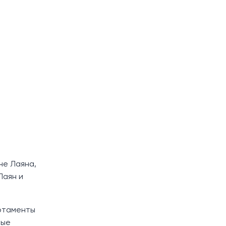
не Лаяна,
Лаян и
артаменты
ные