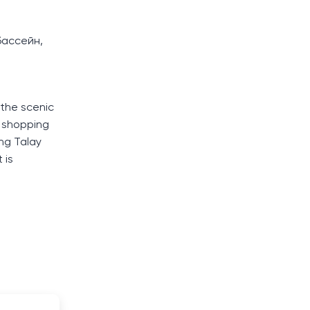
бассейн,
the scenic
d shopping
rng Talay
 is