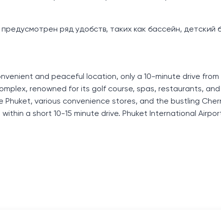
 предусмотрен ряд удобств, таких как бассейн, детский 
enient and peaceful location, only a 10-minute drive from 
plex, renowned for its golf course, spas, restaurants, an
o de Phuket, various convenience stores, and the bustling Che
ithin a short 10-15 minute drive. Phuket International Airport