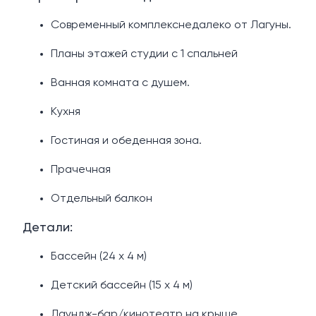
Современный комплекснедалеко от Лагуны.
Планы этажей студии с 1 спальней
Ванная комната с душем.
Кухня
Гостиная и обеденная зона.
Прачечная
Отдельный балкон
Детали:
Бассейн (24 х 4 м)
Детский бассейн (15 х 4 м)
Лаундж-бар/кинотеатр на крыше