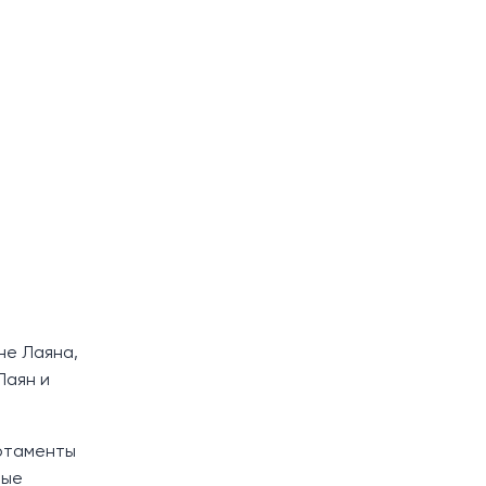
не Лаяна,
Лаян и
артаменты
ные