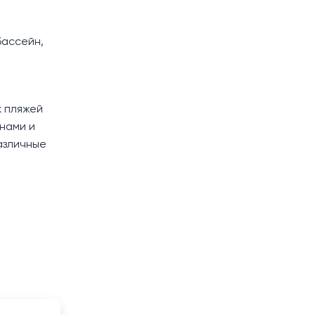
бассейн,
х пляжей
анами и
различные