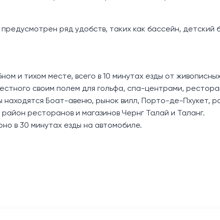
 предусмотрен ряд удобств, таких как бассейн, детский 
ом и тихом месте, всего в 10 минутах езды от живописны
звестного своим полем для гольфа, спа-центрами, рестор
ды находятся Боат-авеню, рынок вилл, Порто-де-Пхукет, 
 район ресторанов и магазинов Чернг Талай и Таланг.
о в 30 минутах езды на автомобиле.