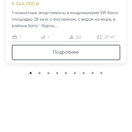
9 344 000 ₽
1-комнатные апартаменты в кондоминиуме VIP Karon
площадью 28 кв.м. с бассейном, с видом на море, в
районе Ката - Карон...
1
1
Да
28 м²
Подробнее