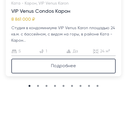
Ката - Карон, VIP Venus Karon
VIP Venus Condos Карон
8 861 000 ₽
Студия в кондоминиуме VIP Venus Karon площадью 24
кв.м. с бассейном, с видом на горы, в районе Ката -
Карон...
S
1
Да
24 м²
Подробнее