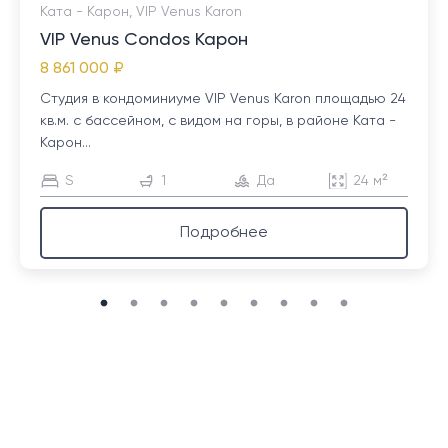
Ката - Карон, VIP Venus Karon
VIP Venus Condos Карон
8 861 000 ₽
Студия в кондоминиуме VIP Venus Karon площадью 24
кв.м. с бассейном, с видом на горы, в районе Ката -
Карон...
S
1
Да
24 м²
Подробнее