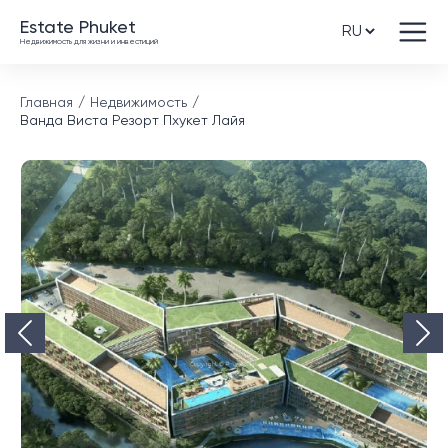
Estate Phuket
Недвижимость для жизни и инвестиций
Главная
Недвижимость
Ванда Виста Резорт Пхукет Лайя