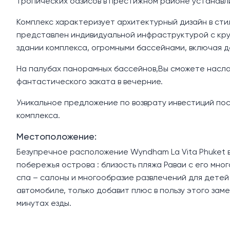
тропических оазисов в престижном районе устанавл
Комплекс характеризует архитектурный дизайн в ст
представлен индивидуальной инфраструктурой с кру
здании комплекса, огромными бассейнами, включая д
На палубах панорамных бассейнов,Вы сможете насла
фантастического заката в вечерние.
Уникальное предложение по возврату инвестиций пос
комплекса.
Местоположение:
Безупречное расположение Wyndham La Vita Phuket 
побережья острова : близость пляжа Раваи с его мн
спа – салоны и многообразие развлечений для детей и
автомобиле, только добавит плюс в пользу этого зам
минутах езды.