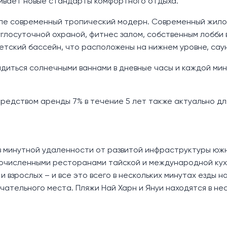
ивает новые стандарты комфортного отдыха.
иле современный тропический модерн. Современный жило
глосуточной охраной, фитнес залом, собственным лобби 
етский бассейн, что расположены на нижнем уровне, саун
диться солнечными ваннами в дневные часы и каждой ми
редством аренды 7% в течение 5 лет также актуально дл
в минутной удаленности от развитой инфраструктуры юж
огочисленными ресторанами тайской и международной кух
 взрослых – и все это всего в нескольких минутах езды н
ечательного места. Пляжи Най Харн и Януи находятся в не