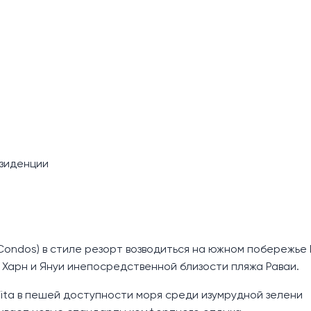
зиденции
 Condos) в стиле резорт возводиться на южном побережье
й Харн и Януи инепосредственной близости пляжа Раваи.
ta в пешей доступности моря среди изумрудной зелени