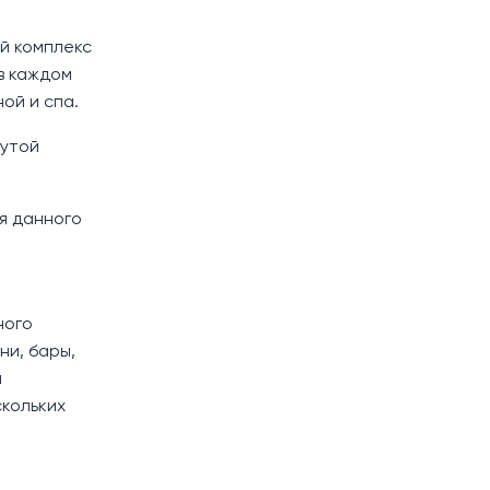
й комплекс
в каждом
ой и спа.
нутой
я данного
ного
ни, бары,
а
скольких