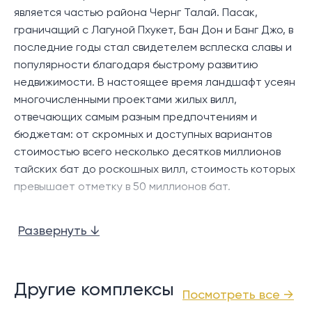
для отдельных лиц или семей.
является частью района Чернг Талай. Пасак,
граничащий с Лагуной Пхукет, Бан Дон и Банг Джо, в
Комплекс предлагает ряд удобств, в том числе
последние годы стал свидетелем всплеска славы и
террасу на крыше с садом, фотозоны и коктейль-
популярности благодаря быстрому развитию
бары, а также динамичный клуб, который включает в
недвижимости. В настоящее время ландшафт усеян
себя профессиональный фитнес и спортивную
многочисленными проектами жилых вилл,
среду. Кроме того, есть детский игровой клуб и
отвечающих самым разным предпочтениям и
многофункциональная библиотека для семей с
бюджетам: от скромных и доступных вариантов
детьми.
стоимостью всего несколько десятков миллионов
тайских бат до роскошных вилл, стоимость которых
Местоположение:
превышает отметку в 50 миллионов бат.
Расположенный в очень удобном районе,
Что отличает район Пасак, так это его
кондоминиум Above Element Bangtao находится
Развернуть ↓
относительно спокойная атмосфера, усиленная
всего в 10 минутах ходьбы от Боут-авеню,
сетью взаимосвязанных улиц, которые облегчают
супермаркета Villa Market, Порто-де-Пхукет и
доступ к основным удобствам, магазинам,
подъездной дороги, ведущей к комплексу Laguna
ресторанам и развлекательным заведениям в
Другие комплексы
Phuket Resort, где находится множество магазинов,
Посмотреть все →
окрестностях Чернгталай и рядом с комплексом
закусочных. , и бары могут быть найдены. До