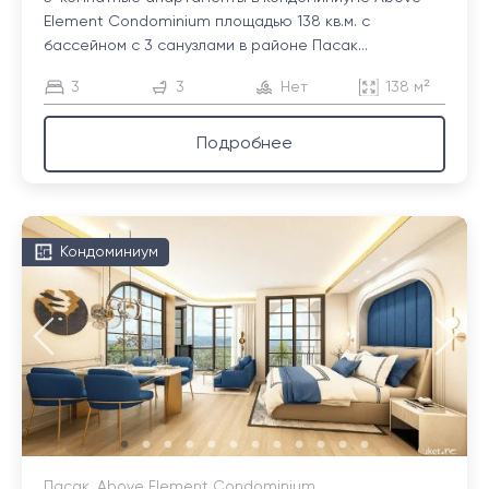
Element Condominium площадью 138 кв.м. с
бассейном с 3 санузлами в районе Пасак...
3
3
Нет
138 м²
Подробнее
Кондоминиум
Пасак, Above Element Condominium