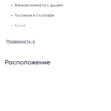
Ванная комната с душем.
Гостиная и столовая
Кухня
Возможности сообщества:
Развернуть ↓
Лобби
Ресторан и бар
Расположение
Бассейн
Клуб
Фитнес-центр
24-часовая охрана
Парковка