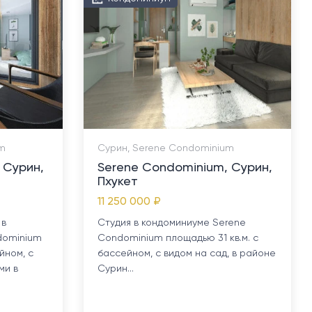
um
Сурин, Serene Condominium
 Сурин,
Serene Condominium, Сурин,
Пхукет
11 250 000 ₽
 в
Студия в кондоминиуме Serene
dominium
Condominium площадью 31 кв.м. с
йном, с
бассейном, с видом на сад, в районе
ми в
Сурин...