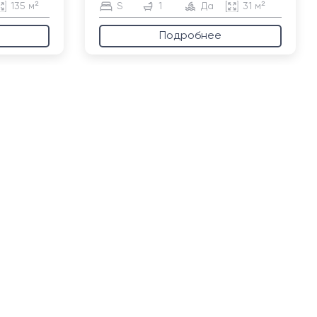
135 м²
S
1
Да
31 м²
Подробнее