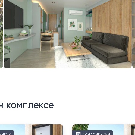
м комплексе
иниум
Кондоминиум