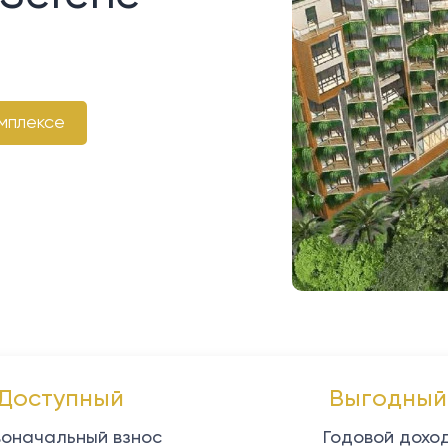
мплексе
Доступный
Выгодный
оначальный взнос
Годовой дохо