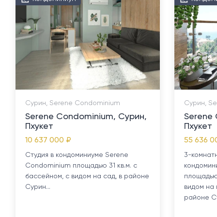
Сурин, Serene Condominium
Сурин, S
Serene Condominium, Сурин,
Serene 
Пхукет
Пхукет
10 637 000 ₽
55 636 0
Студия в кондоминиуме Serene
3-комнат
Condominium площадью 31 кв.м. с
кондомин
бассейном, с видом на сад, в районе
площадью 
Сурин...
видом на 
районе Су