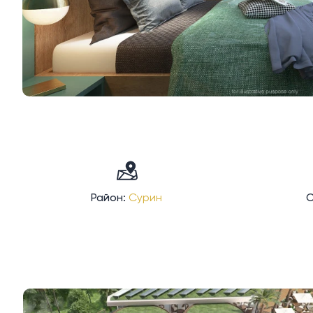
Район:
Сурин
С