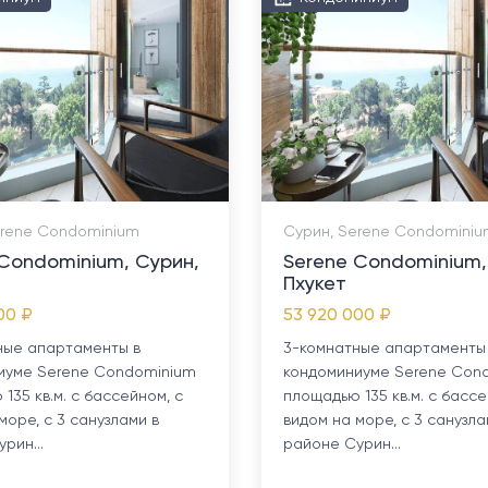
erene Condominium
Сурин, Serene Condomini
Condominium, Сурин,
Serene Condominium,
Пхукет
00 ₽
53 920 000 ₽
ные апартаменты в
3-комнатные апартаменты
иуме Serene Condominium
кондоминиуме Serene Con
135 кв.м. с бассейном, с
площадью 135 кв.м. с бассе
море, с 3 санузлами в
видом на море, с 3 санузла
рин...
районе Сурин...