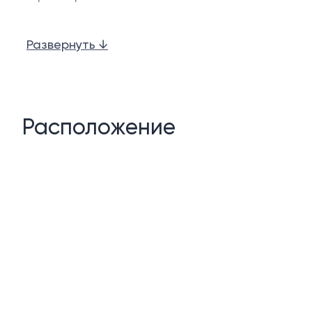
3 Бассейна
Развернуть ↓
Рецепшен/Лобби
Ресторан
Бар у бассейна
Расположение
Конференц-зал
Охрана и 24 часа в сутки
Видеонаблюдние
Шатл сервис
3 лифта
Парковка
Тренажерный зал