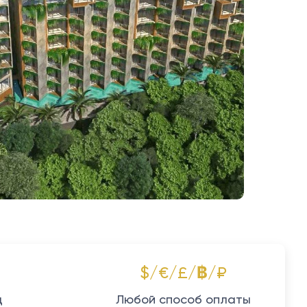
$/€/£/฿/₽
д
Любой способ оплаты