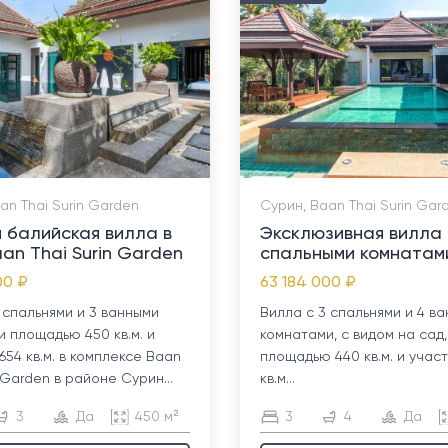
an Thai Surin Garden
Сурин, Baan Thai Surin Gar
 балийская вилла в
Эксклюзивная вилла 
an Thai Surin Garden
спальными комнатам
00 ₽
63 184 000 ₽
 спальнями и 3 ванными
Вилла с 3 спальнями и 4 в
 площадью 450 кв.м. и
комнатами, с видом на сад,
654 кв.м. в комплексе Baan
площадью 440 кв.м. и учас
n Garden в районе Сурин...
кв.м...
3
Да
450 м²
3
4
Да