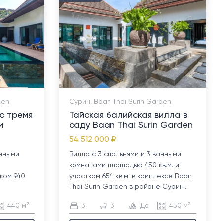
den
Сурин, Baan Thai Surin Garden
с тремя
Тайская балийская вилла в
и
саду Baan Thai Surin Garden
54 512 000 ₽
анными
Вилла с 3 спальнями и 3 ванными
комнатами площадью 450 кв.м. и
тком 940
участком 654 кв.м. в комплексе Baan
Thai Surin Garden в районе Сурин...
440 м²
3
3
Да
450 м²