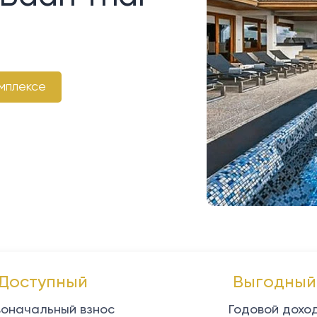
мплексе
Доступный
Выгодный
оначальный взнос
Годовой дохо