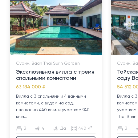
Сурин, Baan Thai Surin Garden
Сурин, Ba
Эксклюзивная вилла с тремя
Тайская
спальными комнатами
саду Ba
63 184 000 ₽
54 512 0
Вилла с 3 спальнями и 4 ванными
Вилла с 3
комнатами, с видом на сад,
комнатами
площадью 440 кв.м. и участком 940
участком 
кв.м...
Thai Suri
3
4
Да
440 м²
3