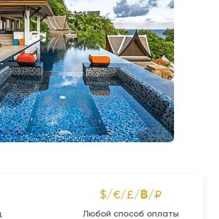
$/€/£/฿/₽
д
Любой способ оплаты