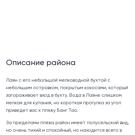
Этот небольшой проект будет состоять из 7
двухэтажных вилл с планировкой как с 3, так и с 4
спальнями. На каждой вилле есть хорошо
оборудованные спальни, просторная и залитая
солнцем гостиная, а также кухня в западном стиле с
уютным островом или барной стойкой. Гостиная
выходит на открытую зону, где вы можете
Описание района
расслабиться на просторной террасе у
очаровательного частного бассейна.
Лаян с его небольшой мелководной бухтой с
Этот проект виллы представляет собой
небольшим островком, покрытым кокосами, который
компактные, но уютные виллы в тихом месте,
загораживает вход в бухту. Вода в Лаяне слишком
предлагающие передышку от суеты повседневной
мелкая для купания, но короткая прогулка за угол
жизни, сохраняя при этом легкий доступ к местным
приведет вас к пляжу Банг Тао.
удобствам и достопримечательностям.
За пределами пляжа район имеет полусельский вид,
Местоположение:
но очень тихий и спокойный, но находится всего в