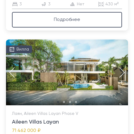
3
3
Нет
430 м²
Подробнее
Вилла
Лаян, Aileen Villas Layan Phase V
Aileen Villas Layan
71 462 000 ₽