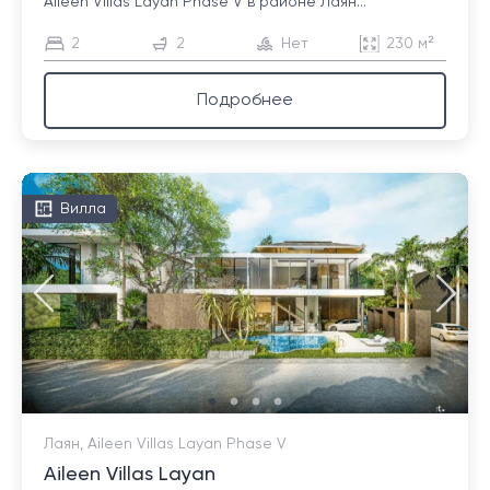
Aileen Villas Layan Phase V в районе Лаян...
2
2
Нет
230 м²
Подробнее
Вилла
Лаян, Aileen Villas Layan Phase V
Aileen Villas Layan