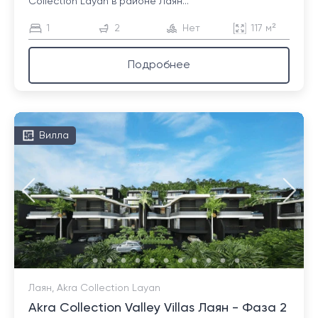
Collection Layan в районе Лаян...
1
2
Нет
117 м²
Подробнее
Вилла
Лаян, Akra Collection Layan
Akra Collection Valley Villas Лаян - Фаза 2