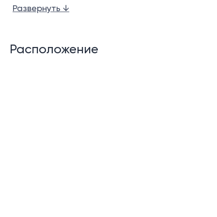
Развернуть ↓
Современная функциональная кухня
Гостевой туалет
Расположение
Кладовка
В комплексе:
Ресепшн/Лобби
Ресторан
Детская площадка
Управляющая компания
Парковка
24-часовая охрана