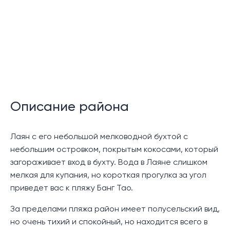
Описание:
В комплексе Akra Collection Pool Villas Layan
находятся стильные виллы в курортном стиле,
расположенные вдоль склона холма и окруженные
тропической растительностью.
Akra Collection Pool Villas - cовершенно новый
комплекс, в нескольких минутах езды от
Описание района
близлежащих ресторанов, баров и живописного
пляжа Лаян, а также популярного комплекса Laguna
Phuket.
Лаян с его небольшой мелководной бухтой с
небольшим островком, покрытым кокосами, который
1-я фаза будет состоять из 28 частных 2-уровненых
загораживает вход в бухту. Вода в Лаяне слишком
вилл с бассейном, площадью более 117 кв.м
мелкая для купания, но короткая прогулка за угол
приведет вас к пляжу Банг Тао.
На нижнем уровне находится гостиная с высокими
потолками, которая выходит на террасу и частный
За пределами пляжа район имеет полусельский вид,
бассейн. Также, есть гостевой санузел, поэтому при
но очень тихий и спокойный, но находится всего в
необходимости эту площадь можно использовать