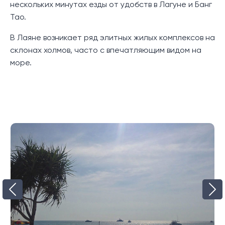
нескольких минутах езды от удобств в Лагуне и Банг
как временную 2-ю спальню.
Тао.
На верхнем уровне расположена просторная
В Лаяне возникает ряд элитных жилых комплексов на
спальня с полноразмерной стеклянной стеной,
склонах холмов, часто с впечатляющим видом на
отдельно стоящей ванной и собственным балконом.
море.
В комплексе также есть возможность соединить
виллы, чтобы получить виллу большего размера
Виллы Akra Collection с бассейном подойдут как для
инвесторов в недвижимость, так и для личного
отдыха
Местоположение:
Комплекс Akra Collection Pool Villas находится всего в
5 минутах езды на машине от песчаного пляжа
Лаян, пляжного клуба и нескольких расслабляющих
ресторанов и баров, расположенных вдоль