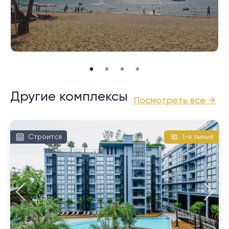
нетронутого пляжа Бангтао. Менее чем в 10 минутах
езды находится курортный комплекс Laguna Phuket
и 18-луночное поле для гольфа. До магазинов и
ресторанов района Чернгталай можно добраться
за 10–15 минут на машине. Международный
аэропорт Пхукета находится примерно в 20
минутах езды на автомобиле.
Другие комплексы
Посмотреть все →
Строится
1-я линия