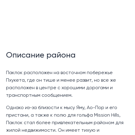
район предлагает идеальный выбор для тех, кто
ищет комфортабельный семейный дом в тихом
районе, но при этом имеет удобный доступ к
основным удобствам и услугам в близлежащих
городах.
В комплексе представлены дома в стиле
европейских коттеджей или фермерских домов,
Описание района
доступные как в двухквартирных, так и в отдельных
вариантах планировки, занимающие два этажа.
Паклок расположен на восточном побережье
Каждый дом может похвастаться четырьмя
Пхукета, где он тише и менее развит, но все же
комфортабельными спальнями, главная спальня с
расположен в центре с хорошими дорогами и
собственной ванной комнатой. Эта планировка
транспортным сообщением.
особенно подходит для тех, кто ценит простоту
или семьи с детьми, и все это в пределах
Однако из-за близости к мысу Яму, Ао-Пор и его
безопасности закрытого сообщества.
пристани, а также к полю для гольфа Mission Hills,
Паклок стал более привлекательным районом для
Жители этого сообщества имеют привилегию
жилой недвижимости. Он имеет тихую и
пользоваться рядом коммунальных удобств, включая