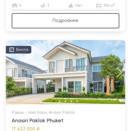
4
3
Нет
186 м²
Подробнее
Вилла
Раваи - Най Харн, Anasiri Paklok
Anasiri Paklok Phuket
17 427 000 ₽