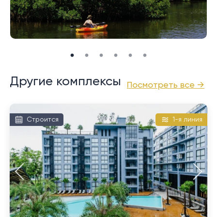
клуб Thanyapura, UWC Thailand, а также оживленные
магазины и рестораны города Пхукет находятся в
20-30 минутах езды. Международный аэропорт
Пхукета также удобно расположен примерно в 25
минутах езды на автомобиле.
Другие комплексы
Посмотреть все →
Строится
1-я линия