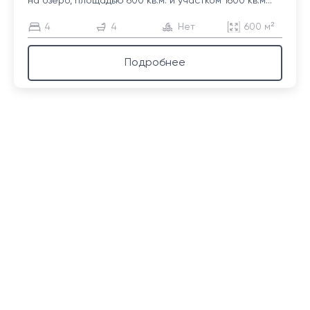
на озеро, площадью 600 кв.м. и участком 1600 кв.м...
4
4
Нет
600 м²
Подробнее