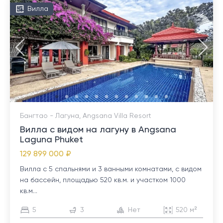
Вилла
Бангтао - Лагуна, Angsana Villa Resort
Вилла с видом на лагуну в Angsana
Laguna Phuket
129 899 000 ₽
Вилла с 5 спальнями и 3 ванными комнатами, с видом
на бассейн, площадью 520 кв.м. и участком 1000
кв.м...
5
3
Нет
520 м²