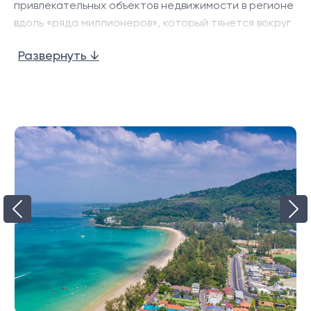
привлекательных объектов недвижимости в регионе
вдоль «ряда миллионеров», который тянется вокруг
южного мыса с его потрясающими видами.
Развернуть ↓
С одеялом из живописных скал, образующих
книжные концы на каждом конце, песчаный пляж
очень красивый и, как правило, не слишком
многолюдный. Хотя южная часть песчаного пляжа
может быть занята в разгар сезона, северная часть
очень спокойна в течение всего года. Вдоль его 2
километров есть несколько хороших пляжных
ресторанов, баров для отдыха и элитного пляжного
клуба.