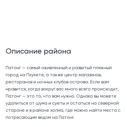
знаменитого пляжа Патонг, известного своим
множеством ресторанов, спа-центров, торговых
точек, ночных клубов и несколькими обширными
торговыми центрами.
По прибытии на верхнем уровне имеется вход и
навес для машины, дополненный полукрытой
террасой на крыше, с которой открывается
Описание района
прекрасный вид на залив Патонг и его горный
пейзаж.
Патонг — самый оживленный и развитый пляжный
город на Пхукете, а также центр магазинов,
Спустившись на первый нижний уровень, вы
ресторанов и ночных клубов острова. Если вам
попадаете в просторную гостиную и столовую
нравится, когда вокруг вас много всего происходит,
открытой планировки, оборудованную кухней в
Патонг — это то, что вам нужно. Однако вы можете
европейском стиле. Эта зона переходит на
удалиться от шума и суеты и остаться на северной
просторную террасу, идеально подходящую для
стороне и в районе холма, где можно найти места с
обедов на свежем воздухе, любуясь потрясающим
потрясающим видом на Патонг.
видом на залив Патонг.