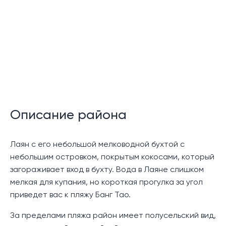
Общий бассейн
Пляжный домик
Спа и массаж
Теннисные корты
Детский клуб
Описание района
Парковка автомобилей
Фитнес-центр
Лаян с его небольшой мелководной бухтой с
небольшим островком, покрытым кокосами, который
Закрытое сообщество
загораживает вход в бухту. Вода в Лаяне слишком
24-часовая охрана
мелкая для купания, но короткая прогулка за угол
приведет вас к пляжу Банг Тао.
Описание
За пределами пляжа район имеет полусельский вид,
Эта впечатляющая вилла с видом на море в Avadina