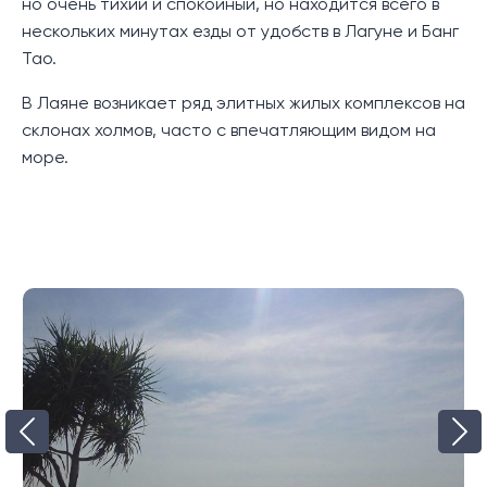
но очень тихий и спокойный, но находится всего в
Hills by Anantara Layan расположена на тихом
нескольких минутах езды от удобств в Лагуне и Банг
склоне холма с видом на сосновые ряды вдоль пляжа
Тао.
Лаян с красивым заливом Бангтао и горным фоном.
В Лаяне возникает ряд элитных жилых комплексов на
Профессионально обслуживаемая и управляемая
склонах холмов, часто с впечатляющим видом на
престижным 5-звездочным курортом, вилла состоит
море.
из 4 этажей и имеет великолепный вход через
верхний уровень.
Начиная сверху, на верхнем уровне есть крытая
парковка на две машины и обширная подъездная
дорога для парковки более 5 автомобилей. При
входе на виллу вы можете найти под двумя
отдельными крышами две стильные спальни. Обе
спальни просторны и выходят на расслабляющие
плавающие террасы над отражающим прудом, и
каждая имеет ванную комнату с отдельной ванной и
душем. С этого уровня открывается панорамный