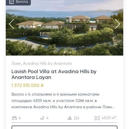
Вилла
Лаян, Avadina Hills by Anantara
Lavish Pool Villa at Avadina Hills by
Anantara Layan
1 372 515 000 ₽
Вилла с 4 спальнями и 4 ванными комнатами
площадью 4859 кв.м. и участком 3266 кв.м. в
комплексе Avadina Hills by Anantara в районе Лаян...
4
4
Да
4859 м²