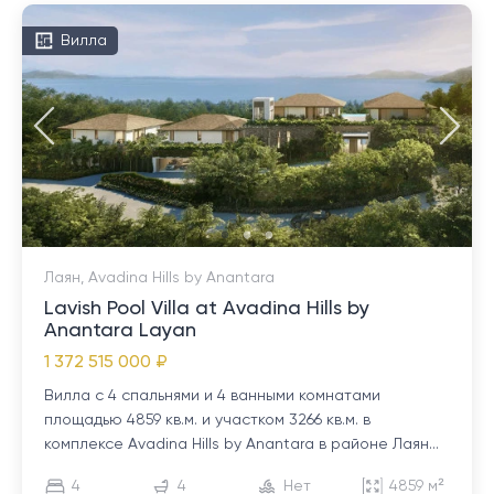
Вилла
Лаян, Avadina Hills by Anantara
Lavish Pool Villa at Avadina Hills by
Anantara Layan
1 372 515 000 ₽
Вилла с 4 спальнями и 4 ванными комнатами
площадью 4859 кв.м. и участком 3266 кв.м. в
комплексе Avadina Hills by Anantara в районе Лаян...
4
4
Нет
4859 м²