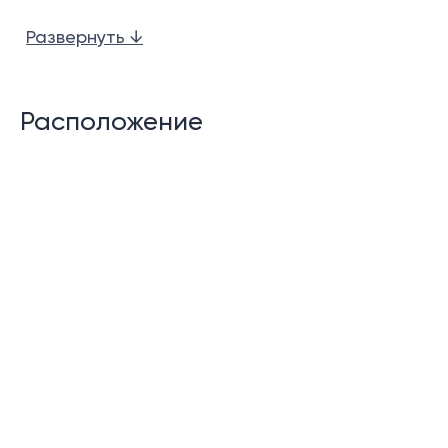
барной стойкой
Развернуть ↓
Тайская/профессиональная кухня
Сала у бассейна с видом на море и горы
Расположение
Пейзажный бассейн
Большая терраса у бассейна
Гостевой туалет
Хранилища
Прачечная
Помещения горничной
Крытая парковка с широким подъездом.
Возможности сообщества: