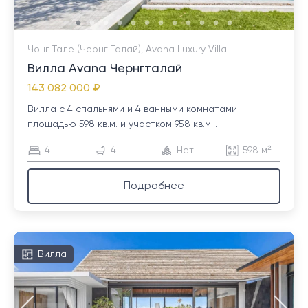
Чонг Тале (Чернг Талай), Avana Luxury Villa
Вилла Avana Чернгталай
143 082 000 ₽
Вилла с 4 спальнями и 4 ванными комнатами
площадью 598 кв.м. и участком 958 кв.м...
4
4
Нет
598 м²
Подробнее
Вилла