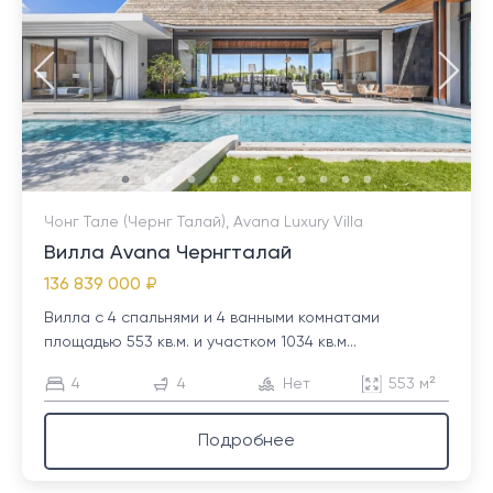
Чонг Тале (Чернг Талай), Avana Luxury Villa
Вилла Avana Чернгталай
136 839 000 ₽
Вилла с 4 спальнями и 4 ванными комнатами
площадью 553 кв.м. и участком 1034 кв.м...
4
4
Нет
553 м²
Подробнее