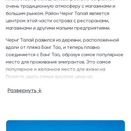
сочетание традиционных тайских архитектурных
очень традиционную атмосферу с магазинами и
элементов и современной эстетики, создавая
большим рынком. Район Чернг Талай является
роскошную тропическую жизнь. Расположенный в
центром этой части острова с ресторанами,
популярном районе Чернг Талай, он удобно
магазинами и другими малыми предприятиями.
расположен недалеко от комплекса Laguna Phuket,
Blue Tree Phuket, торговых центров, а также
Чернг Талай развился из деревни, расположенной
множества ресторанов и развлекательных
вдали от пляжа Банг Тао, и теперь плавно
заведений в Чанг Талае, Бангтао и Сурине.
соединяется с Банг Тао, образуя самое популярное
место для проживания эмигрантов. Это самое
Этот проект включает в себя всего шесть вилл с
популярное и желанное место для жизни на
бассейном, каждая из которых имеет характерную
Пхукете, здесь самые высокие цены на
остроконечную тайскую крышу, которая
долгосрочную аренду вилл на Пхукете.
увеличивает внутренний простор, яркость и
Развернуть ↓
вентиляцию. Все виллы одноуровневые, что делает
Район Чернг Талай является ключевым
их доступными и приятными для людей всех
направлением на севере Пхукета, с, вероятно,
возрастов. В интерьере есть четыре роскошные
лучшим выбором магазинов, закусочных и
спальни, каждая с отдельной ванной комнатой, а
развлекательных заведений на острове, с местными
отличительной особенностью является гостиная и
рынками, Боут-авеню и застройками Порто-де-
обеденная зона открытой планировки с