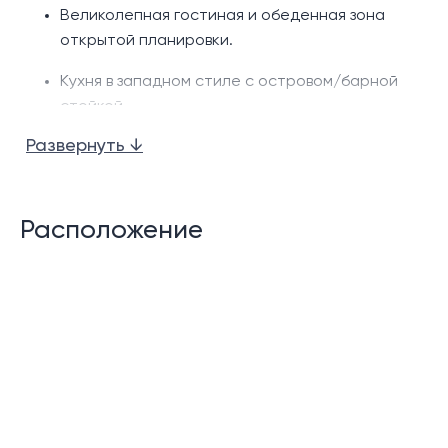
Великолепная гостиная и обеденная зона
открытой планировки.
Кухня в западном стиле с островом/барной
стойкой.
Развернуть ↓
Частный бассейн с джакузи (13,6 х 3,4 м)
Павильон у бассейна/сада.
Расположение
Просторная терраса у бассейна.
Солнечная терраса
Прачечная
2 гостевых туалета
Система «умный дом».
Солнечная энергетическая система