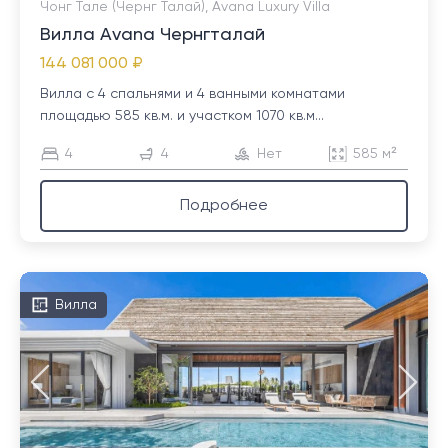
Чонг Тале (Чернг Талай), Avana Luxury Villa
Вилла Avana Чернгталай
144 081 000 ₽
Вилла с 4 спальнями и 4 ванными комнатами
площадью 585 кв.м. и участком 1070 кв.м...
4
4
Нет
585 м²
Подробнее
Вилла