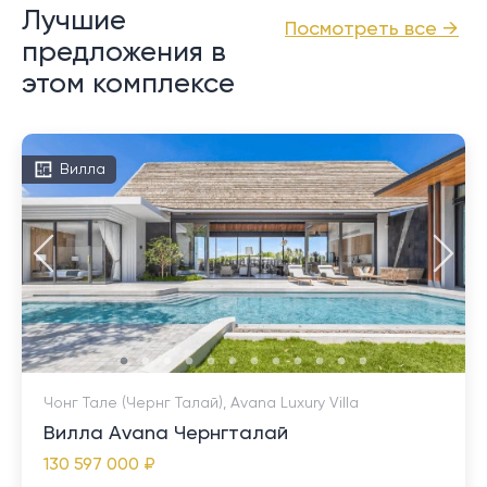
Лучшие
Посмотреть все →
предложения в
этом комплексе
Вилла
Чонг Тале (Чернг Талай), Avana Luxury Villa
Вилла Avana Чернгталай
130 597 000 ₽