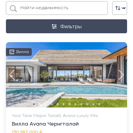
Фильтры
Вилла
Чонг Тале (Чернг Талай), Avana Luxury Villa
Вилла Avana Чернгталай
130 597 000 ₽