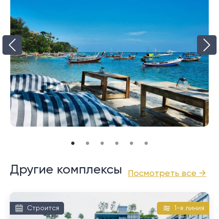
Пхукет и всей прилегающей территорией.
впечатляющим 8-метровым потолком, а также
стильная кухня в западном стиле. Дизайн виллы L-
образной формы сосредоточен вокруг частного
бассейна, обеспечивающего прямой доступ из
большей части виллы. Главная спальня имеет прямой
выход к бассейну, а гостиная, обеденная зона и
третья гостевая спальня выходят на просторную
террасу у бассейна.
Снаружи большой открытый павильон приглашает
пообедать на открытом воздухе, устроить
вечеринки с барбекю и посидеть с семьей и
друзьями. Любители загорать могут расслабиться
на террасе у бассейна, а детям будет достаточно
Другие комплексы
Посмотреть все →
места для игр на зеленой лужайке вокруг бассейна.
Роскошная вилла Avana предлагает идеальное
сочетание элегантной архитектуры и тропической
Строится
1-я линия
роскоши в отличном месте.