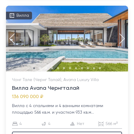
Вилла
Чонг Тале (Чернг Талай), Avana Luxury Villa
Вилла Avana Чернгталай
136 090 000 ₽
Вилла с 4 спальнями и 4 ванными комнатами
площадью 566 кв.м. и участком 933 кв.м...
4
4
Нет
566 м²