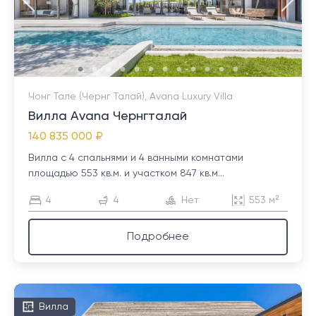
Чонг Тале (Чернг Талай), Avana Luxury Villa
Вилла Avana Чернгталай
140 835 000 ₽
Вилла с 4 спальнями и 4 ванными комнатами
площадью 553 кв.м. и участком 847 кв.м...
4
4
Нет
553 м²
Подробнее
Вилла