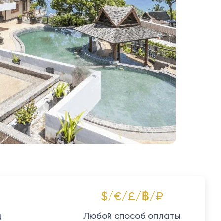
$/€/£/฿/₽
д
Любой способ оплаты