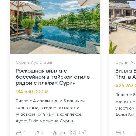
Сурин, Ayara Surin
Сурин, Ay
Роскошная вилла с
Вилла E
бассейном в тайском стиле
Thai в A
рядом с пляжем Сурин
426 263 
184 630 000 ₽
Вилла с 8
Вилла с 4 спальнями и 5 ванными
комнатами
комнатами, с видом на море, и
участком 
участком 1044 кв.м. в комплексе
Ayara Suri
Ayara Surin в районе Сурин...
4
5
Да
0 м²
8