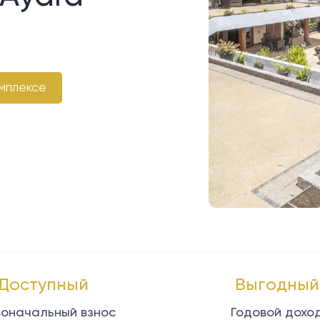
мплексе
Доступный
Выгодный
оначальный взнос
Годовой дохо