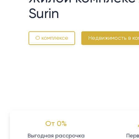
Surin
О комплексе
Недвижимость в ко
От 0%
Выгодная рассрочка
Перв