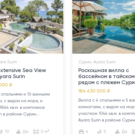
ara Surin
Сурин, Ayara Surin
xtensive Sea View
Роскошная вилла с
yara Surin
бассейном в тайском
рядом с пляжем Сури
000 ₽
184 630 000 ₽
 спальнями и 10 ванными
Вилла с 4 спальнями и 5 в
, с видом на море, и
комнатами, с видом на море
1844 кв.м. в комплексе
участком 1044 кв.м. в комп
n в районе Сурин...
Ayara Surin в районе Сурин.
10
Да
0 м²
4
5
Да