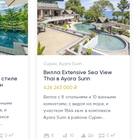
Сурин, Ayara Surin
Вилла Extensive Sea View
 стиле
Thai в Ayara Surin
н
426 263 000 ₽
Вилла с 8 спальнями и 10 ванными
анными
комнатами, с видом на море, и
, и
участком 1844 кв.м. в комплексе
лексе
Ayara Surin в районе Сурин...
..
0 м²
8
10
Да
0 м²