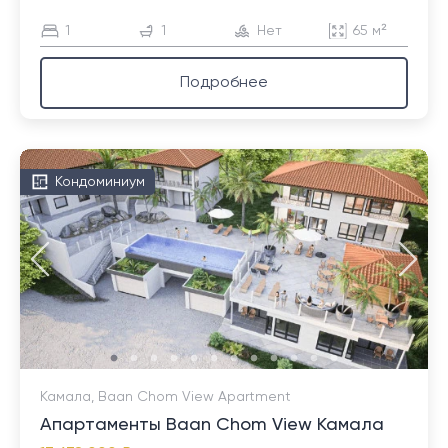
1
1
Нет
65 м²
Подробнее
Кондоминиум
Камала, Baan Chom View Apartment
Апартаменты Baan Chom View Камала