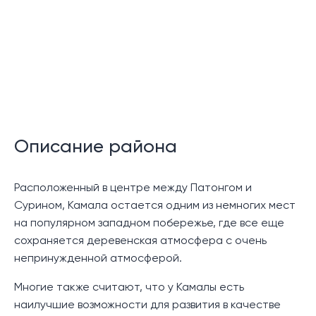
спальни с большими окнами, пропускающими
естественный свет. Гостиная выходит на тихий
балкон, откуда открывается очаровательный вид на
окружающие горы и пейзаж.
В рамках этого комплекса жильцам
предоставляется множество удобств, в том числе
плавательный бассейн длиной 17,5 метров,
площадка для барбекю, бар у бассейна и
Описание района
очаровательный ресторан.
Местоположение:
Расположенный в центре между Патонгом и
Сурином, Камала остается одним из немногих мест
Квартира Baan Chom View на Камале находится в
на популярном западном побережье, где все еще
тихом месте на жилом склоне холма, окруженном
сохраняется деревенская атмосфера с очень
пышными зелеными горами, и удобно расположена
непринужденной атмосферой.
всего в 10 минутах езды от пляжа Камала и центра
Многие также считают, что у Камалы есть
города. Город Камала может похвастаться
наилучшие возможности для развития в качестве
оживленной главной улицей с множеством