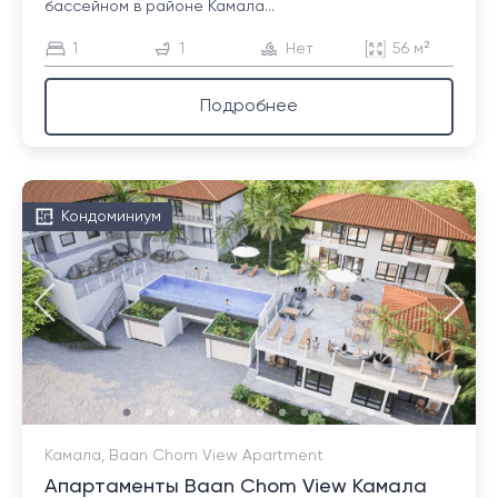
бассейном в районе Камала...
1
1
Нет
56 м²
Подробнее
Кондоминиум
Камала, Baan Chom View Apartment
Апартаменты Baan Chom View Камала