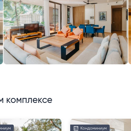
м комплексе
иниум
Кондоминиум