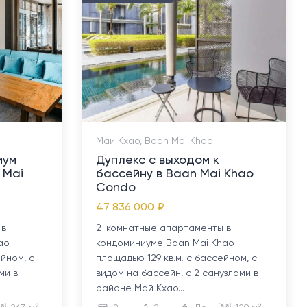
Май Кхао, Baan Mai Khao
иум
Дуплекс с выходом к
 Mai
бассейну в Baan Mai Khao
Condo
47 836 000 ₽
 в
2-комнатные апартаменты в
ao
кондоминиуме Baan Mai Khao
йном, с
площадью 129 кв.м. с бассейном, с
ми в
видом на бассейн, с 2 санузлами в
районе Май Кхао...