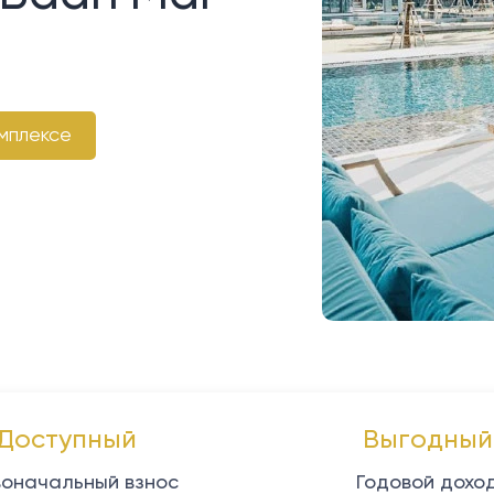
мплексе
Доступный
Выгодный
оначальный взнос
Годовой дохо