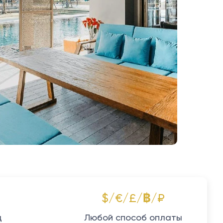
$/€/£/฿/₽
д
Любой способ оплаты