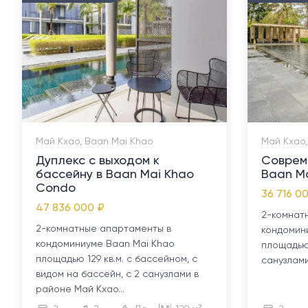
Май Кхао, Baan Mai Khao
Май Кхао,
Дуплекс с выходом к
Соврем
бассейну в Baan Mai Khao
Baan M
Condo
36 716 0
47 836 000 ₽
2-комнат
2-комнатные апартаменты в
кондомин
кондоминиуме Baan Mai Khao
площадью 
площадью 129 кв.м. с бассейном, с
санузлами
видом на бассейн, с 2 санузлами в
районе Май Кхао...