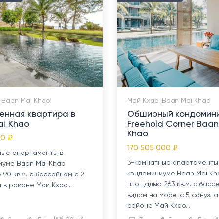
 Baan Mai Khao
Май Кхао, Baan Mai Khao
енная квартира в
Обширный кондомин
ai Khao
Freehold Corner Baan
Khao
00 ₽
170 505 000 ₽
ные апартаменты в
3-комнатные апартаменты
иуме Baan Mai Khao
кондоминиуме Baan Mai Kh
90 кв.м. с бассейном с 2
площадью 263 кв.м. с бассе
 в районе Май Кхао...
видом на море, с 5 санузла
районе Май Кхао...