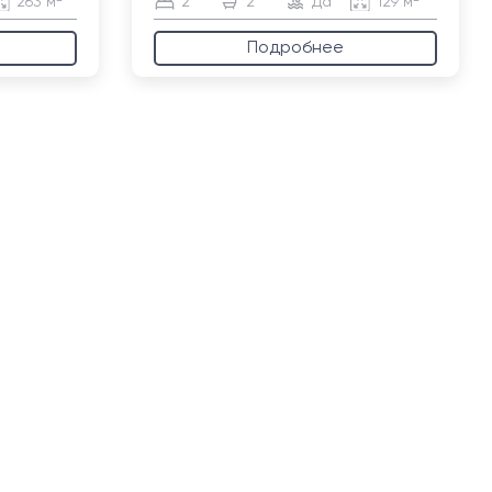
263 м²
2
2
Да
129 м²
Подробнее