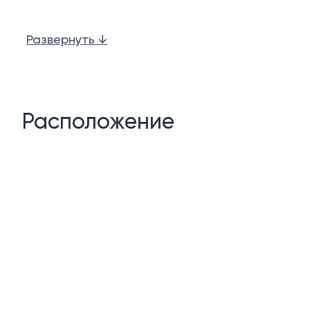
Бассейны
Развернуть ↓
Детский бассейн
Лобби/стойка регистрации
Фитнес-центр
Расположение
Консьерж-сервис
Парковка автомобилей
Управление недвижимостью и арендой на мест
Видеонаблюдение и круглосуточная охрана
Описание:
Этот хорошо обставленный дуплекс перепродажи в Ba
аэропорта Пхукета, полей для гольфа и многих други