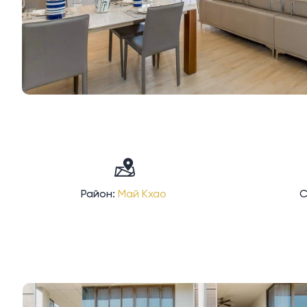
Район:
Май Кхао
С