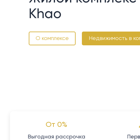
Khao
О комплексе
Недвижимость в ко
От 0%
Выгодная рассрочка
Перв