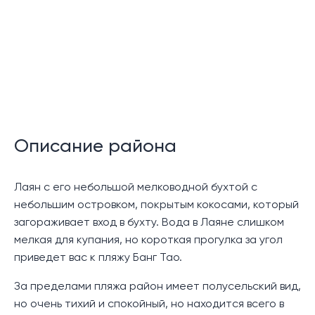
пляжных удобств.
Этот проект состоит из пяти отдельных зданий,
каждое из которых имеет пять этажей, всего 645
квартир, от уютных квартир-студий до просторных
планировок с двумя спальнями.
В каждом номере есть просторная гостиная и
столовая, хорошо оборудованная мини-кухня или
Описание района
кладовая, крытый балкон и удобные спальни,
некоторые из которых имеют ванные комнаты.
Лаян с его небольшой мелководной бухтой с
Жители могут насладиться двумя расслабляющими
небольшим островком, покрытым кокосами, который
бассейнами произвольной формы на территории
загораживает вход в бухту. Вода в Лаяне слишком
комплекса, ультрасовременным тренажерным залом
мелкая для купания, но короткая прогулка за угол
и пространством для совместной работы, идеально
приведет вас к пляжу Банг Тао.
подходящим для отдыха и современной жизни.
За пределами пляжа район имеет полусельский вид,
Местоположение:
но очень тихий и спокойный, но находится всего в