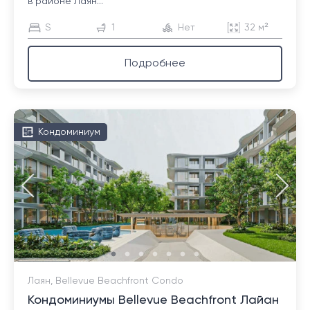
в районе Лаян...
S
1
Нет
32 м²
Подробнее
Кондоминиум
Лаян, Bellevue Beachfront Condo
Кондоминиумы Bellevue Beachfront Лайан