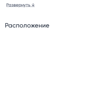
Развернуть ↓
стиле с островом.
Терраса на набережной.
Расположение
Вторая жилая зона на среднем этаже.
Крытая парковка на 1 машину.
Гостевой туалет.
Кладовая
Функции сообщества:
Услуги на пристани
Бассейн
Тренажерный зал
Рестораны