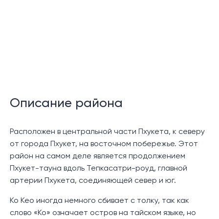
Закрытое сообщество
Спа
Детский клуб
Супермаркет
Круглосуточная охрана
Описание района
Описание:
Расположен в центральной части Пхукета, к северу
Этот недавно отремонтированный таунхаус с 3
от города Пхукет, на восточном побережье. Этот
спальнями расположен на территории пристани
район на самом деле является продолжением
Boat Lagoon Marina на острове Пхукет, в резиденции
Пхукет-тауна вдоль Тепкасатри-роуд, главной
Boat Lagoon Marina Residence, расположенной
артерии Пхукета, соединяющей север и юг.
прямо у лагуны, откуда открывается безмятежный
вид на воду.
Ко Кео иногда немного сбивает с толку, так как
слово «Ко» означает остров на тайском языке, но
Этот дом занимает три этажа и имеет жилую