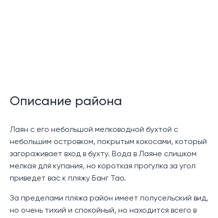
земельного участка, вида и количества спален и
ванных комнат.
В каждой вилле в Botanica Foresta будет роскошный
интерьер, с высокими потолками, гостиной и
столовой открытой планировки с современной
кухней и кухонными приборами.
Гостиная и большинство спален выходят на
Описание района
просторную крытую террасу с бассейном и
большой бассейн с садом.
Лаян с его небольшой мелководной бухтой с
Местоположение:
небольшим островком, покрытым кокосами, который
загораживает вход в бухту. Вода в Лаяне слишком
Комплекс Botanica Villas расположен в спокойном
мелкая для купания, но короткая прогулка за угол
районе Лаян, примерно в 10 минутах езды от
приведет вас к пляжу Банг Тао.
живописного пляжа и множества закусочных и
торговых точек рядом с Боат-авеню, а также
За пределами пляжа район имеет полусельский вид,
курортного комплекса Лагуна и его 18-луночного
но очень тихий и спокойный, но находится всего в
поля для гольфа. Некоторые крупные торговые