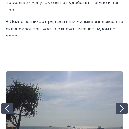
нескольких минутах езды от удобств в Лагуне и Банг
центры, в том числе Lotus's Thalang и Makro,
Тао.
находятся в 15 минутах езды на автомобиле.
Международный аэропорт Пхукета находится
В Лаяне возникает ряд элитных жилых комплексов на
примерно в 20 минутах езды от отеля.
склонах холмов, часто с впечатляющим видом на
море.