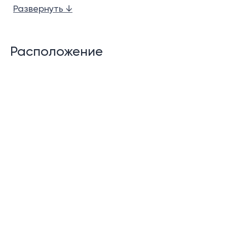
Развернуть ↓
Террасы у бассейна
Частные большие бассейны
Расположение
Функции сообщества:
Управляющая копания
24-часовая охрана
Описание:
Эта 10-я фаза вилл в Ботанике называется Foresta.
Она расположена в спокойном районе, примерно в
10 минутах езды от нетронутого пляжа Лаян.
Комплекс будет состоять из 49 стильных вилл. Будет
доступно 3 или 4 типа спален. Цены на виллы будут
варьироваться, в зависимости от размера