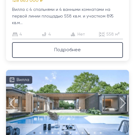
128 663 000 ₽
Вилла с 4 спальнями и 4 ванными комнатами на
первой линии площадью 558 кв.м. и участком 895
кв.м...
4
4
Нет
558 м²
Подробнее
Вилла