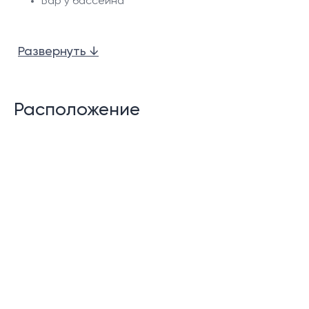
Бар у бассейна
Рецепшен
Развернуть ↓
Офис управляющей компании на территории
резиденции
Охрана 24 часа в сутки
Расположение
Описание:
Апартаменты в комплексе Karon Butterfly Condos на
холмах западного побережья Пхукета на пляже
Карон с чистейшим морем и множеством водно -
спортивных развлечений прекрасно подойдут для
романтического или семейного отдыха. В
нескольких минутах ходьбы от комплекса Karon
Butterfly Condos находится Karon town с
многочисленными ресторанами международной и
тайской кухни, пиццериями и другими привычными