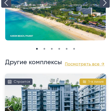
окаймляющих пляж. Как и в случае с Кароном, здесь
есть хороший выбор ресторанов и спокойной
ночной жизни, здесь немного прохладнее и немного
тише, чем у его соседа Ката, с его крупными
отелями, выстроившимися вдоль большого участка
прибрежной дороги.
Другие комплексы
Посмотреть все →
Строится
1-я линия