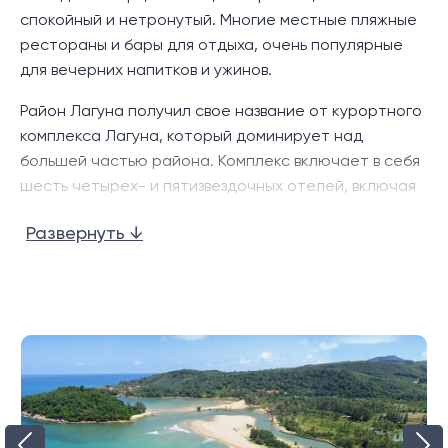
спокойный и нетронутый. Многие местные пляжные
рестораны и бары для отдыха, очень популярные
для вечерних напитков и ужинов.
Район Лагуна получил свое название от курортного
комплекса Лагуна, который доминирует над
большей частью района. Комплекс включает в себя
шесть четырех- и пятизвездочных отелей, включая
Banyan Tree и Dusit Laguna, а также 18-луночное
Развернуть ↓
поле для гольфа Laguna. Пляж с линиями казуарины,
известный как «Пляж Лей Панг», тихий и
немноголюдный, несмотря на то, что он находится
недалеко от большого количества крупных
курортов.
Этот район считается одним из лучших мест для
жизни на Пхукете вместе с прилегающим районом
Чернг Талай. В дополнение к пляжу Банг Тао,