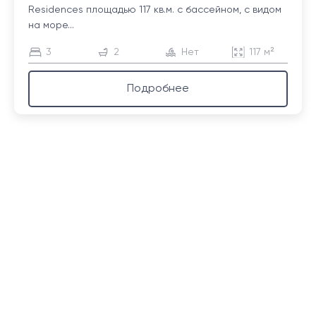
Residences площадью 117 кв.м. с бассейном, с видом
на море...
3
2
Нет
117 м²
Подробнее