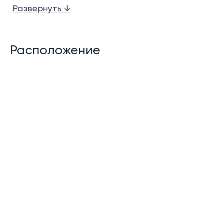
Развернуть ↓
Высокий потолок в гостиной.
Частный пейзажный бассейн
Расположение
Частично крытые террасы у бассейна с зоной
отдыха
Многофункциональный зал
Помещения для обслуживающего персонала
Гостевой туалет
Прачечная и кладовая
Лифт
Крытая парковка на 2 машины
Возможности сообщества: