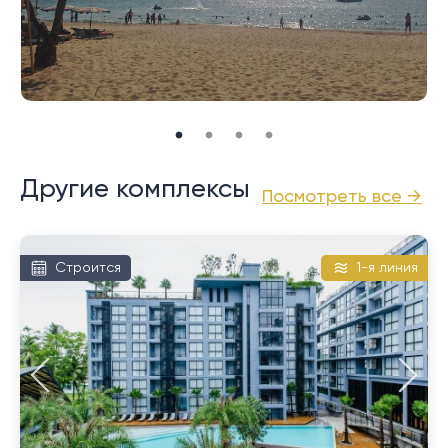
расположены примерно в 10 минутах езды на
автомобиле. Международный аэропорт Пхукета
находится примерно в 25 минутах езды на
автомобиле.
Другие комплексы
Посмотреть все →
Строится
1-я линия