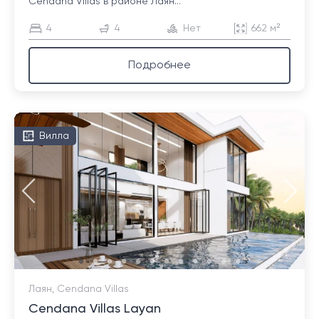
Cendana Villas в районе Лаян...
4
4
Нет
662 м²
Подробнее
Вилла
Лаян, Cendana Villas
Cendana Villas Layan