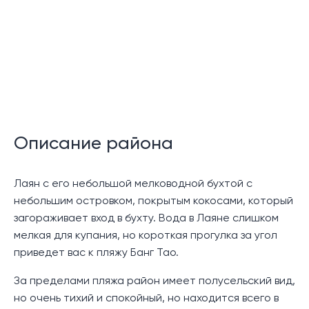
24-часовая охрана
Описание:
Эта совершенно новая вилла с бассейном
расположена в проекте Cendana Villas. С
территории виллы открывается захватывающий вид
на горы и частично на море. Вилла состоит из трех
Описание района
этажей, на нижнем уровне находится парковка и
вход в гостевую спальню, гостиную и комнату для
прислуги.
Лаян с его небольшой мелководной бухтой с
небольшим островком, покрытым кокосами, который
На среднем уровне находятся две дополнительные
загораживает вход в бухту. Вода в Лаяне слишком
спальни для гостей, полностью оборудованная
мелкая для купания, но короткая прогулка за угол
кухня в западном стиле, отдельная тайская кухня и
приведет вас к пляжу Банг Тао.
гостиная, а также столовая открытой планировки.
Гостиная впечатляет двойным высоким потолком,
За пределами пляжа район имеет полусельский вид,
создающим ощущение простора, яркости и
но очень тихий и спокойный, но находится всего в