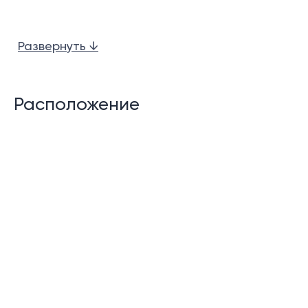
Развернуть ↓
Главные ванные комнаты с ваннами.
Расположение
Гостиная и кухня открытой планировки.
Кухня с барной стойкой.
Отдельные балконы.