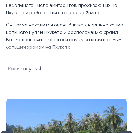
небольшого числа эмигрантов, проживающих на
Пхукете и работающих в сфере дайвинга.
Он также находится очень близко к вершине холма
Приемная/холл
Большого Будды Пхукета и расположению храма
Ват Чалонг, считающегося самым важным и самым
большим храмом на Пхукете.
Рядом есть несколько хороших ресторанов и баров.
Круглосуточная охрана
Особо следует отметить знаменитый рыбный
Развернуть ↓
ресторан Kan Eang 2.
Магазины сосредоточены в небольшом торговом
центре Market Village с супермаркетом Villa. Это
Парковка
очень близко к перекрестку дорог Чалонг Серкл.