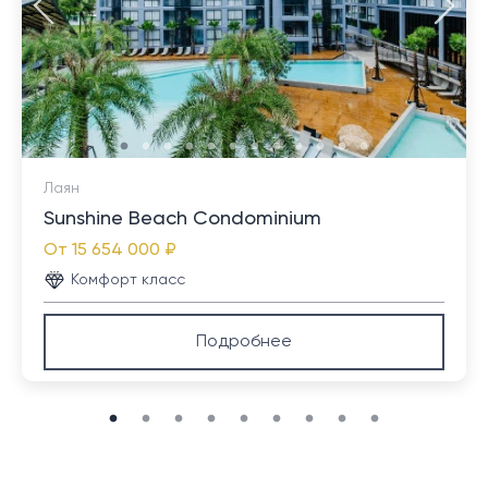
Каждый блок имеет удобную и практичную
планировку, включающую удобные спальни,
гостиную и кухню открытой планировки с барной
стойкой. Гостиная и главная спальня выходят на
просторный крытый балкон с видом на горы,
бассейн или море (частичный или полный). В главной
спальне есть собственная ванная комната с
Лаян
отдельной ванной и душем, а гостевая спальня
Sunshine Beach Condominium
имеет общую ванную комнату с гостиной.
От
15 654 000 ₽
Комфорт класс
На территории комплекса есть удобства для
Подробнее
отдыха, включая пейзажный бассейн на верхнем
этаже с зонами отдыха и большими террасами. Из
этой зоны открывается потрясающий вид на залив
Чалонг.
Местоположение: