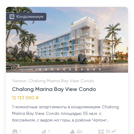
Кондоминиум
Чалонг, Chalong Marina Bay View Condo
Chalong Marina Bay View Condo
12 133 000 ₽
1-комнатные апартаменты в кондоминиуме Chalong
Marina Bay View Condo площадью 55 кв.м. с
бассейном, с видом на горы, в районе Чалонг...
1
1
Да
55 м²