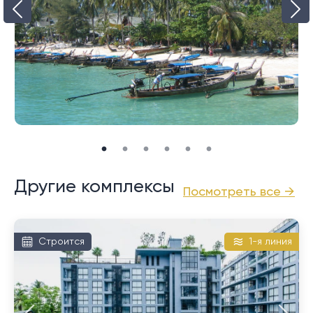
Описание:
Расположенный недалеко от залива Чалонг и
туристического пирса комплекс Chalong Marina Bay
View Condo предлагает современные
кондоминиумы курортного типа с коротким и легким
доступом ко всем местным удобствам Чалонга.
Другие комплексы
Посмотреть все →
Проект представляет собой невысокое 5-этажное
здание с 67 сравнительно просторными квартирами
Строится
1-я линия
площадью от 54 до 114 кв.м., с планировкой с 1 или 2
спальнями.