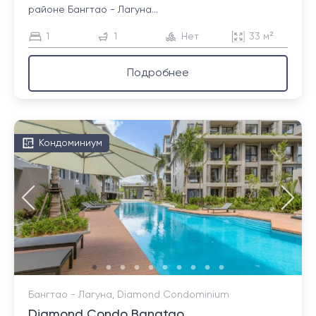
районе Бангтао - Лагуна...
1
1
Нет
33 м²
Подробнее
Кондоминиум
Бангтао - Лагуна, Diamond Condominium
Diamond Condo Bangtao