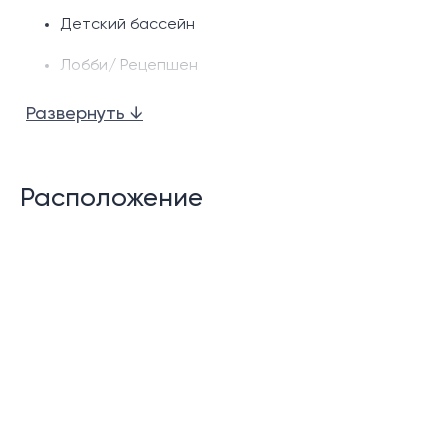
Детский бассейн
Лобби/ Рецепшен
Фитнес центр
Развернуть ↓
Офис управляющей компании на территории
резиденции
Расположение
Система видео наблюдения и охрана 24 часа в
сутки
Виды вилл:
1 спальня
Жилая площадь: 33.80 – 41.60 кв. м, Стоимость :
2.52M – 3.86M THB
2 спальня