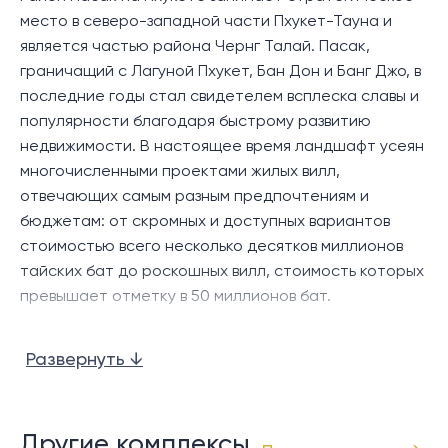
место в северо-западной части Пхукет-Тауна и
является частью района Чернг Талай. Пасак,
граничащий с Лагуной Пхукет, Бан Дон и Банг Джо, в
последние годы стал свидетелем всплеска славы и
популярности благодаря быстрому развитию
недвижимости. В настоящее время ландшафт усеян
многочисленными проектами жилых вилл,
отвечающих самым разным предпочтениям и
бюджетам: от скромных и доступных вариантов
стоимостью всего несколько десятков миллионов
тайских бат до роскошных вилл, стоимость которых
превышает отметку в 50 миллионов бат.
Что отличает район Пасак, так это его
Развернуть ↓
относительно спокойная атмосфера, усиленная
сетью взаимосвязанных улиц, которые облегчают
доступ к основным удобствам, магазинам,
ресторанам и развлекательным заведениям в
Другие комплексы