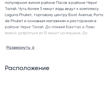
популярном жилом районе Пасак в районе Чернг
Талай. Чуть более 5 минут езды ведут к комплексу
Laguna Phuket, торговому центру Boat Avenue, Porto
de Phuket и основным магазинам и ресторанам в
районе Чернг Талай. До пляжей Бангтао и Лаян
можно добраться за 10 минут на машине. До
нескольких крупных торговых центров Таланга,
таких как Lotus's и Makro, можно доехать за 15 минут.
Развернуть ↓
Расположение