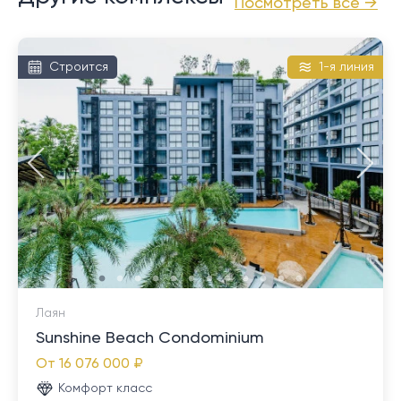
Посмотреть все →
окрестностях Чернгталай и рядом с комплексом
Лагуна. Кроме того, Пасак обеспечивает удобную
близость для семей с детьми, посещающими
Строится
1-я линия
международные школы, посещающими аквапарки,
наслаждающимися морскими
достопримечательностями и часто посещающими
различные дорогие торговые центры в Таланге. Его
выгодное расположение, возможности инженерной
коммуникации и адаптируемые земельные участки
продолжают привлекать как застройщиков, так и
частных лиц, ищущих долгосрочное и
инвестиционно-ориентированное жилье.
Лаян
Sunshine Beach Condominium
От
16 076 000 ₽
Комфорт класс