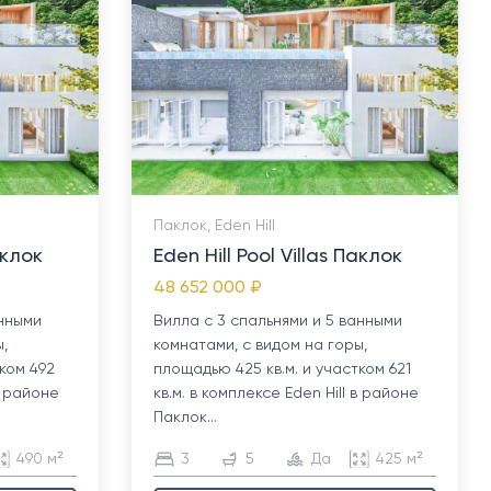
Паклок, Eden Hill
аклок
Eden Hill Pool Villas Паклок
48 652 000 ₽
анными
Вилла с 3 спальнями и 5 ванными
,
комнатами, с видом на горы,
ком 492
площадью 425 кв.м. и участком 621
 в районе
кв.м. в комплексе Eden Hill в районе
Паклок...
490 м²
3
5
Да
425 м²