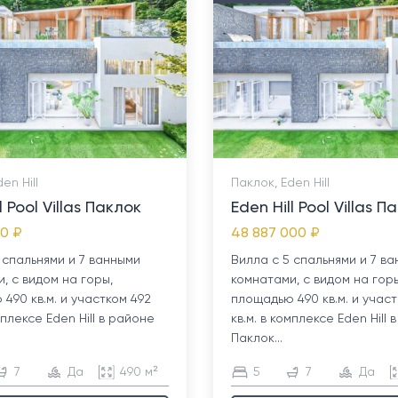
en Hill
Паклок, Eden Hill
l Pool Villas Паклок
Eden Hill Pool Villas П
00 ₽
48 887 000 ₽
 спальнями и 7 ванными
Вилла с 5 спальнями и 7 в
, с видом на горы,
комнатами, с видом на горы
490 кв.м. и участком 492
площадью 490 кв.м. и участ
мплексе Eden Hill в районе
кв.м. в комплексе Eden Hill
Паклок...
7
Да
490 м²
5
7
Да