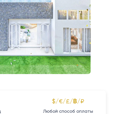
$/€/£/฿/₽
д
Любой способ оплаты