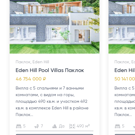
Паклок, Eden Hill
Паклок, Ed
Eden Hill Pool Villas Паклок
Eden Hil
46 754 000 ₽
50 141 0
Вилла с 5 спальнями и 7 ванными
Вилла с 5
комнатами, с видом на горы,
комнатами
площадью 490 кв.м. и участком 492
площадью 
кв.м. в комплексе Eden Hill в районе
кв.м. в ко
Паклок...
Паклок...
5
7
Да
490 м²
5