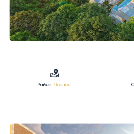
Район:
Паклок
С