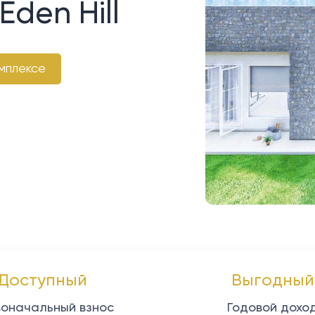
den Hill
мплексе
Доступный
Выгодный
оначальный взнос
Годовой дохо