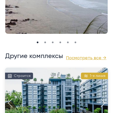
настроению.
Калим — небольшой пляж в северной части залива
Патонг. Несмотря на близость к Патонгу, Калим
спокойный и спокойный, хотя сам пляж довольно
каменистый и не подходит для купания. Многие
другие местные жители останавливаются здесь и
наслаждаются близлежащим контрактом с
Патонгом.
Другие комплексы
Посмотреть все →
Строится
1-я линия