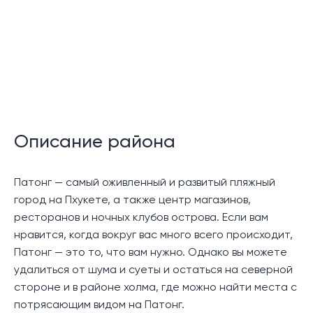
вид на город Патонг и частичный вид на залив
Патонг.
В кондоминиуме есть удобное спальное место,
ванная комната с душем, просторная гостиная и
столовая открытой планировки, а также
функциональная мини-кухня с микроволновой печью,
холодильником, раковиной, шкафами для хранения
вещей и удобной барной стойкой для завтрака.
Описание района
Эта квартира является идеальным выбором для
инвестиций в качестве сдачи в аренду на время
Патонг — самый оживленный и развитый пляжный
отпуска или в качестве долгосрочного проживания
город на Пхукете, а также центр магазинов,
для отдельных лиц или пар, желающих проживать в
ресторанов и ночных клубов острова. Если вам
известном районе Патонг.
нравится, когда вокруг вас много всего происходит,
Патонг — это то, что вам нужно. Однако вы можете
Местоположение:
удалиться от шума и суеты и остаться на северной
стороне и в районе холма, где можно найти места с
Отель Emerald Terrace Patong расположен на
потрясающим видом на Патонг.
окраине города Патонг, в нескольких минутах