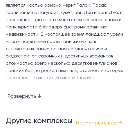
энергопотребления, что делает их идеальным
является частью района Чернг Талай. Пасак,
убежищем для тех, кто ценит комфорт, стиль и
граничащий с Лагуной Пхукет, Бан Дон и Банг Джо, в
передовые технологии.
последние годы стал свидетелем всплеска славы и
популярности благодаря быстрому развитию
В этом бутик-комплексе вы обнаружите
недвижимости. В настоящее время ландшафт усеян
одноэтажные виллы с бассейном, каждая из которых
многочисленными проектами жилых вилл,
может похвастаться тремя спальнями, каждая с
отвечающих самым разным предпочтениям и
собственной ванной комнатой, гостиной и столовой
бюджетам: от скромных и доступных вариантов
открытой планировки, а также современной кухней.
стоимостью всего несколько десятков миллионов
На открытых площадках есть тихий бассейн и
тайских бат до роскошных вилл, стоимость которых
просторная частично затененная терраса. Это
превышает отметку в 50 миллионов бат.
пространство идеально подходит для занятий на
Что отличает район Пасак, так это его
свежем воздухе, отдыха, ужина на открытом воздухе
Развернуть ↓
относительно спокойная атмосфера, усиленная
или просто отдыха на свежем воздухе, наслаждаясь
сетью взаимосвязанных улиц, которые облегчают
освежающим естественным бризом.
доступ к основным удобствам, магазинам,
Местоположение:
ресторанам и развлекательным заведениям в
Другие комплексы
Посмотреть все →
окрестностях Чернгталай и рядом с комплексом
Расположенный всего в 5-10 минутах езды на