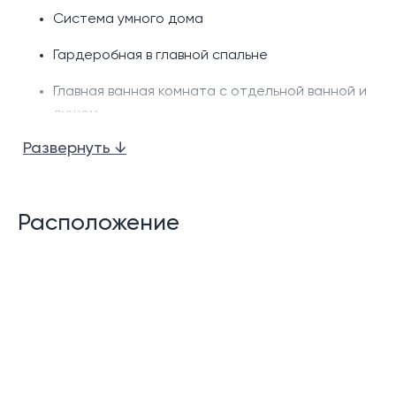
Система умного дома
Гардеробная в главной спальне
Главная ванная комната с отдельной ванной и
душем.
Развернуть ↓
Гостиная и обеденная зона открытой
планировки
Полностью оборудованная западная кухня
Расположение
Частный бассейн
Террасы
Площадка для барбекю
Сад
Гараж на 1-2 машины