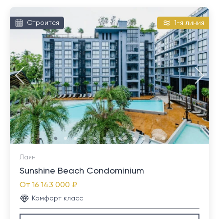
Лагуна. Кроме того, Пасак обеспечивает удобную
машине от комплекса Laguna, торгового центра
близость для семей с детьми, посещающими
Строится
1-я линия
Boat Avenueл и Порто-де-Пхукет, Ethereum Luxury
международные школы, посещающими аквапарки,
Villas Pasak в Чернг Талай представляет собой
наслаждающимися морскими
небольшой комплекс. До пляжей Банг Тао и Лаян
достопримечательностями и часто посещающими
можно легко добраться за 10 минут езды. Кроме того,
различные дорогие торговые центры в Таланге. Его
до нескольких крупных торговых центров, таких как
выгодное расположение, возможности инженерной
Lotus's и Makro, можно добраться за 15 минут, доехав
коммуникации и адаптируемые земельные участки
до района Таланг.
продолжают привлекать как застройщиков, так и
частных лиц, ищущих долгосрочное и
инвестиционно-ориентированное жилье.
Лаян
Sunshine Beach Condominium
От
16 143 000 ₽
Комфорт класс