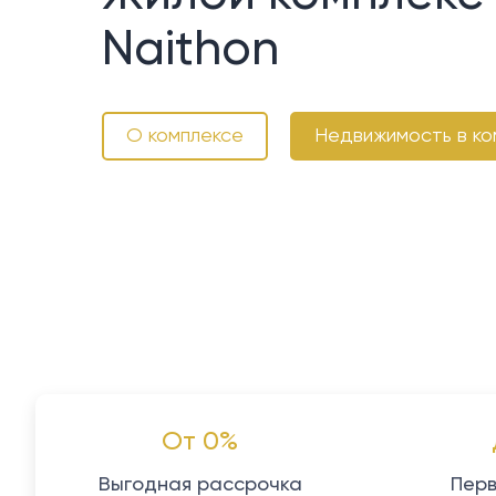
Naithon
О комплексе
Недвижимость в ко
От 0%
Выгодная рассрочка
Перв