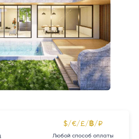
$/€/£/฿/₽
д
Любой способ оплаты