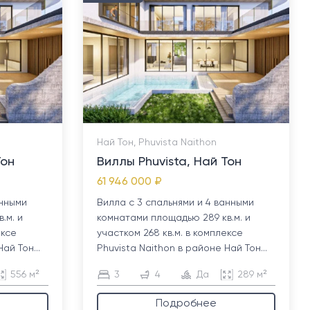
Най Тон, Phuvista Naithon
Тон
Виллы Phuvista, Най Тон
61 946 000 ₽
анными
Вилла с 3 спальнями и 4 ванными
.м. и
комнатами площадью 289 кв.м. и
ексе
участком 268 кв.м. в комплексе
ай Тон...
Phuvista Naithon в районе Най Тон...
556 м²
3
4
Да
289 м²
Подробнее