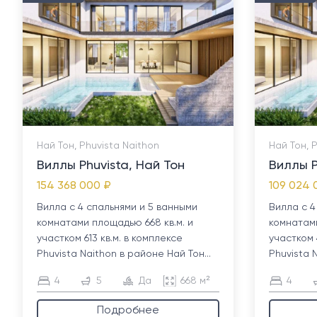
Най Тон, Phuvista Naithon
Най Тон, 
Виллы Phuvista, Най Тон
Виллы P
154 368 000 ₽
109 024 
Вилла с 4 спальнями и 5 ванными
Вилла с 4
комнатами площадью 668 кв.м. и
комнатами
участком 613 кв.м. в комплексе
участком 
Phuvista Naithon в районе Най Тон...
Phuvista 
4
5
Да
668 м²
4
Подробнее