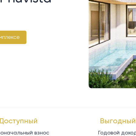
мплексе
Доступный
Выгодный
оначальный взнос
Годовой дохо