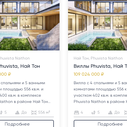
Phuvista Naithon
Най Тон, Phuvista Naithon
huvista, Най Тон
Виллы Phuvista, Най 
000 ₽
109 024 000 ₽
 спальнями и 5 ванными
Вилла с 4 спальнями и 5 в
 площадью 556 кв.м. и
комнатами площадью 556 кв
400 кв.м. в комплексе
участком 402 кв.м. в компл
Naithon в районе Най Тон...
Phuvista Naithon в районе Н
5
Да
556 м²
4
5
Да
Подробнее
Подробнее