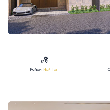
Район:
Най Тон
С