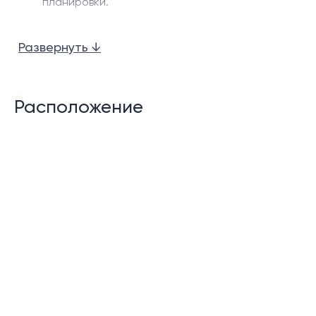
планировки.
Террасы/балконы
Развернуть ↓
Детали:
Круглосуточная охрана
Расположение
Бассейны
Ресепшн
Лобби/гостиная
Парковка
Описание:
Кондоминиумы Hennessy Residence на Кароне
представляют собой новейший проект от
известного застройщика кондоминиумов Пхукета.