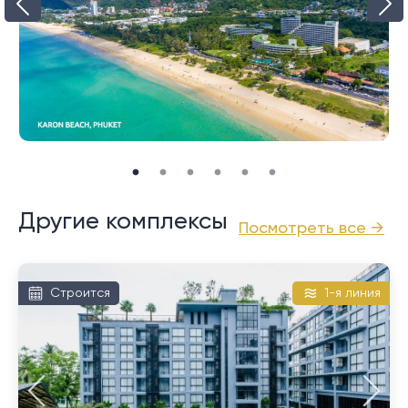
есть хороший выбор ресторанов и спокойной
ночной жизни, здесь немного прохладнее и немного
тише, чем у его соседа Ката, с его крупными
отелями, выстроившимися вдоль большого участка
прибрежной дороги.
Другие комплексы
Посмотреть все →
Строится
1-я линия