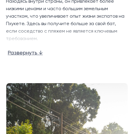
Находясь внутри страны, он привлекает более
низкими ценами и часто большим земельным
участком, что увеличивает опыт жизни экспатов на
Пхукете. Здесь вы получите больше за свой бат,
если соседство с пляжем не является ключевым
требованием.
Отличный доступ к школам, больницам,
Развернуть ↓
центральным торговым центрам и крупным
супермаркетам обеспечивает дополнительные
удобства у вашего порога.
Не лучший район для сдачи в аренду на время
отпуска, но определенно процветающее
сообщество эмигрантов в Кату.