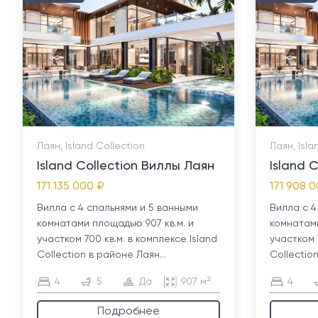
Лаян, Island Collection
Лаян, Isla
Island Collection Виллы Лаян
Island 
171 135 000 ₽
171 908 
Вилла с 4 спальнями и 5 ванными
Вилла с 4
комнатами площадью 907 кв.м. и
комнатами
участком 700 кв.м. в комплексе Island
участком 7
Collection в районе Лаян...
Collection
4
5
Да
907 м²
4
Подробнее