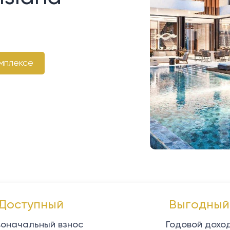
мплексе
Доступный
Выгодный
оначальный взнос
Годовой дохо