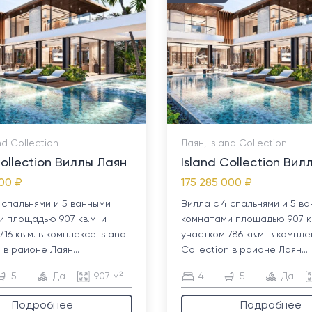
nd Collection
Лаян, Island Collection
Collection Виллы Лаян
Island Collection Вил
000 ₽
175 285 000 ₽
 спальнями и 5 ванными
Вилла с 4 спальнями и 5 в
 площадью 907 кв.м. и
комнатами площадью 907 кв
16 кв.м. в комплексе Island
участком 786 кв.м. в компле
 в районе Лаян...
Collection в районе Лаян...
5
Да
907 м²
4
5
Да
Подробнее
Подробнее