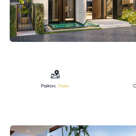
Район:
Лаян
С