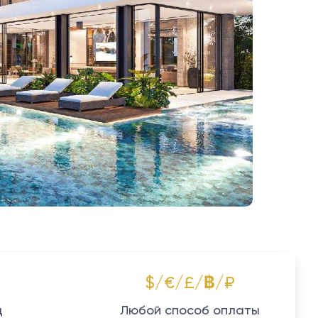
$/€/£/฿/₽
д
Любой способ оплаты