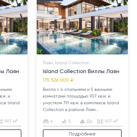
Лаян, Island Collection
лы Лаян
Island Collection Виллы Лаян
175 526 000 ₽
анными
Вилла с 4 спальнями и 5 ванными
.м. и
комнатами площадью 907 кв.м. и
ксе Island
участком 791 кв.м. в комплексе Island
Collection в районе Лаян...
907 м²
4
5
Да
907 м²
Подробнее