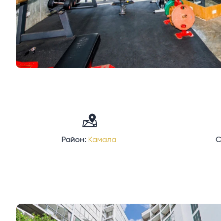
Район:
Камала
С