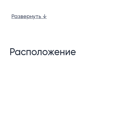
Возможности сообщества:
Развернуть ↓
Большой общий бассейн
Фитнес-центр
Спа
Расположение
Сауна
Подземная парковка
Управление недвижимостью и арендой
24-часовая охрана
Описание:
Этот современный дуплекс перепродажи расположен 
отличное расположение, недалеко от близлежащего г