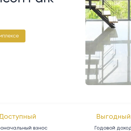
мплексе
Доступный
Выгодный
оначальный взнос
Годовой дохо