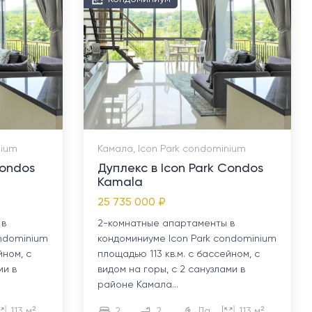
nium
Камала, Icon Park condominium
Condos
Дуплекс в Icon Park Condos
Kamala
25 735 000 ₽
 в
2-комнатные апартаменты в
ondominium
кондоминиуме Icon Park condominium
йном, с
площадью 113 кв.м. с бассейном, с
ми в
видом на горы, с 2 санузлами в
районе Камала...
113 м²
2
2
Да
113 м²