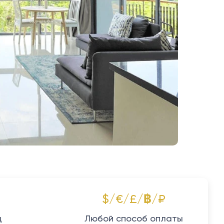
$/€/£/฿/₽
д
Любой способ оплаты