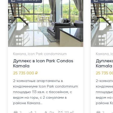
Камала, Icon Park condominium
Камала, I
Дуплекс в Icon Park Condos
Дуплекс
Kamala
Kamala
25 735 000 ₽
25 735 0
2-комнатные апартаменты в
2-комнат
кондоминиуме Icon Park condominium
кондомин
площадью 113 кв.м. с бассейном, с
площадью 
видом на горы, с 2 санузлами в
видом на 
районе Камала...
районе Ка
2
2
Да
113 м²
2