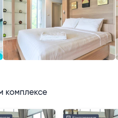
м комплексе
иниум
Кондоминиум