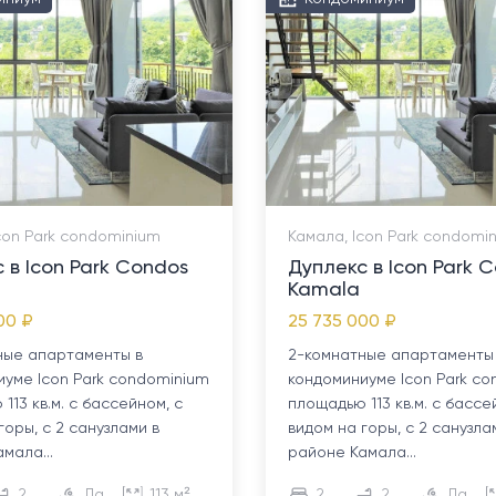
con Park condominium
Камала, Icon Park condomi
 в Icon Park Condos
Дуплекс в Icon Park 
Kamala
00 ₽
25 735 000 ₽
ные апартаменты в
2-комнатные апартаменты
иуме Icon Park condominium
кондоминиуме Icon Park c
113 кв.м. с бассейном, с
площадью 113 кв.м. с бассе
горы, с 2 санузлами в
видом на горы, с 2 санузла
мала...
районе Камала...
2
Да
113 м²
2
2
Да