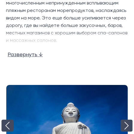
многочисленным непринужденным всплывающим
пляжным ресторанам морепродуктов, наслаждаясь
видом на море. Это еще больше усиливается через
дорогу, где вы найдете больше закусочных, баров,
местных магазинов с хорошим выбором спа-салонов
и массажных салонов.
Най Харн — один из самых живописных пляжей
Развернуть ↓
острова, где часто пришвартованы небольшие
рыбацкие лодки и водные такси, что создает
восхитительную обстановку на фоне небольшого
острова посреди залива. Береговая линия также
довольно спокойная благодаря монастырю,
который занимает большую часть прибрежной
территории.
Райваи и Найхарн также являются домом для
большого сообщества экспатов и очень популярным
местом для жизни, с более расслабленной