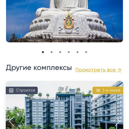
атмосферой отдыха в этом районе.
Это очень близко к живописному месту номер один
на Пхукете, смотровой площадке мыса Промтхеп.
Он славится потрясающими закатами в обрамлении
великолепных пейзажей и сахарных пальм.
И Най Харн, и Раваи предлагают на продажу
большой выбор недвижимости, в том числе виллы с
бассейном и кондоминиумы. Доступные для выбора
Другие комплексы
Посмотреть все →
ценовых категорий, они, как правило, дешевле по
сравнению с направлениями на северном и
западном побережье.
Строится
1-я линия