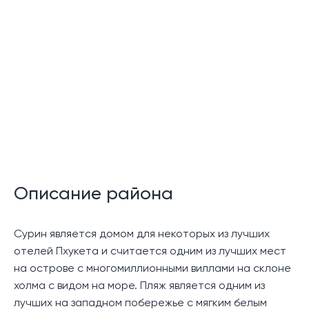
24-часовая охрана
Описание:
Роскошная вилла с бассейном - редкая жемчужина
среди роскошных вилл с видом на море на Пхукете,
расположенная в эксклюзивном и престижном
поместье Laem Singh Villa на мысе. Вилла может
похвастаться захватывающим видом на
Андаманское море и имеет 2 больших частных
бассейна.
Описание района
Вилла состоит из трех уровней, с двойным навесом
и большой подъездной дорогой на верхнем этаже,
Сурин является домом для некоторых из лучших
где также находится главный вход в виллу. На этом
отелей Пхукета и считается одним из лучших мест
уровне расположены две гостевые спальни с
на острове с многомиллионными виллами на склоне
ванными комнатами, а одна из спален может
холма с видом на море. Пляж является одним из
похвастаться потрясающим видом на Андаманское
лучших на западном побережье с мягким белым
море.