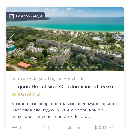
Кондоминиум
Бангтао - Лагуна, Laguna Beachside
Laguna Beachside Condominiums Пхукет
76 560 000 ₽
3-комнатные апартаменты в кондоминиуме Laguna
Beachside площадью 131 кв.м. с бассейном с 3
санузлами в районе Бангтао - Лагуна...
3
3
Да
131 м²