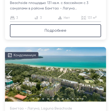
Beachside площадью 131 кв.м. с бассейном с 3
санузлами в районе Бангтао - Лагуна...
3
3
Нет
131 м²
Подробнее
Кондоминиум
Бангтао - Лагуна, Laguna Beachside