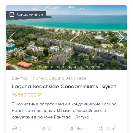
Кондоминиум
Бангтао - Лагуна, Laguna Beachside
Laguna Beachside Condominiums Пхукет
76 560 000 ₽
3-комнатные апартаменты в кондоминиуме Laguna
Beachside площадью 131 кв.м. с бассейном с 3
санузлами в районе Бангтао - Лагуна...
3
3
Нет
131 м²