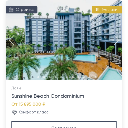
расположенная вдали от пляжа Банг Тао. Он
Строится
1-я линия
граничит с курортным комплексом Laguna Phuket и
многими роскошными застройками, но при этом
сохраняет очень традиционную атмосферу с
магазинами и большим рынком. Район Чернг Талай
является центром этой части Пхукета с обилием
ресторанов и магазинов, а также других
предприятий малого бизнеса.
Лаян
Sunshine Beach Condominium
От
15 895 000 ₽
Комфорт класс