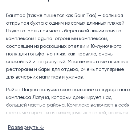
Бангтао (также пишется как Банг Тао) — большая
открытая бухта с одним из самых длинных пляжей
Пхукета. Большая часть береговой линии занята
комплексом Laguna, огромным комплексом,
состоящим из роскошных отелей и 18-луночного
поля для гольфа, но пляж, как правило, очень
спокойный и нетронутый. Многие местные пляжные
рестораны и бары для отдыха, очень популярные
для вечерних напитков и ужинов.
Район Лагуна получил свое название от курортного
комплекса Лагуна, который доминирует над
большей частью района. Комплекс включает в себя
шесть четырех- и пятизвездочных отелей, включая
Banyan Tree и Dusit Laguna, а также 18-луночное
Развернуть ↓
поле для гольфа Laguna. Пляж с линиями казуарины,
известный как «Пляж Лей Панг», тихий и