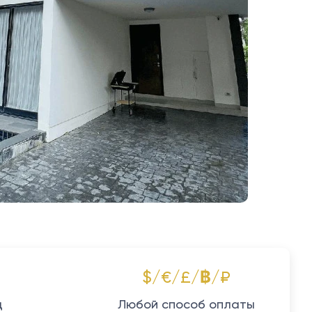
$/€/£/฿/₽
д
Любой способ оплаты