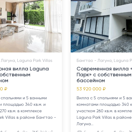
 Лагуна, Laguna Park Villas
Бангтао - Лагуна, Laguna Pa
рная вилла Laguna
Современная вилла 
собственным
Парк» с собственным
ном
бассейном
00 ₽
53 920 000 ₽
 спальнями и 5 ванными
Вилла с 5 спальнями и 5 в
 площадью 340 кв.м. и
комнатами площадью 340 кв
270 кв.м. в комплексе
участком 260 кв.м. в компл
rk Villas в районе Бангтао -
Laguna Park Villas в район
Лагуна...