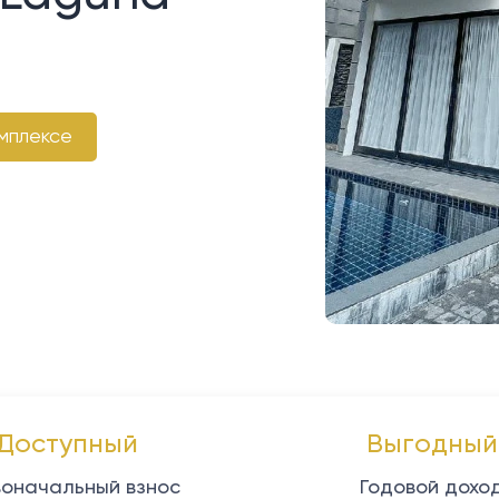
мплексе
Доступный
Выгодный
оначальный взнос
Годовой дохо