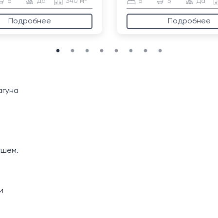
5
Да
340 м²
5
5
Да
Подробнее
Подробнее
агуна
ушем.
и