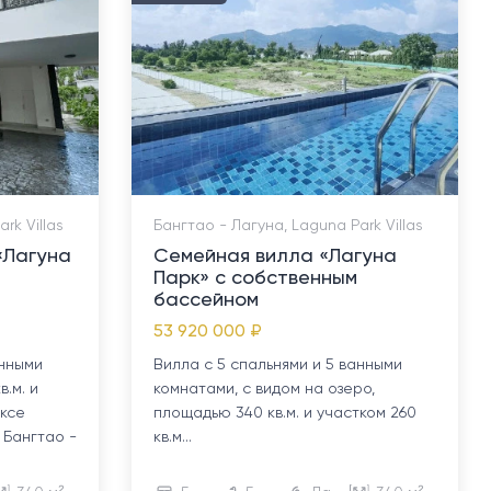
rk Villas
Бангтао - Лагуна, Laguna Park Villas
«Лагуна
Семейная вилла «Лагуна
Парк» с собственным
бассейном
53 920 000 ₽
анными
Вилла с 5 спальнями и 5 ванными
.м. и
комнатами, с видом на озеро,
ексе
площадью 340 кв.м. и участком 260
е Бангтао -
кв.м...