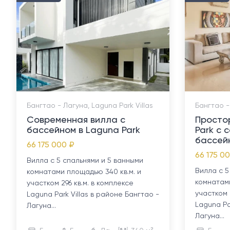
Бангтао - Лагуна, Laguna Park Villas
Бангтао -
Современная вилла с
Просто
бассейном в Laguna Park
Park с 
бассей
66 175 000 ₽
66 175 0
Вилла с 5 спальнями и 5 ванными
Вилла с 5
комнатами площадью 340 кв.м. и
комнатами
участком 296 кв.м. в комплексе
участком 
Laguna Park Villas в районе Бангтао -
Laguna Pa
Лагуна...
Лагуна...