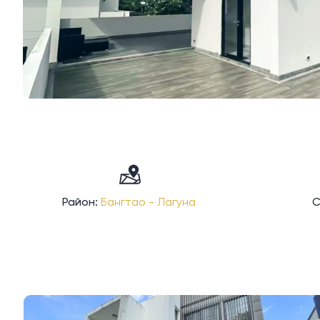
Район:
Бангтао - Лагуна
С