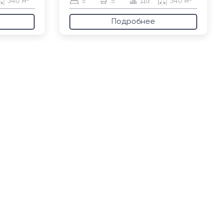
340 м²
5
5
Да
340 м²
Подробнее