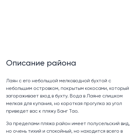
Управление недвижимостью и арендой на
территории
Описание:
Эта роскошная вилла с бассейном в балийском
стиле, расположенная недалеко от нетронутых
песчаных берегов пляжа Лаян в эксклюзивном
Описание района
поместье Лаян, предлагает уникальную
возможность для тех, кто ищет просторный дом с
обширными садами, всего в десяти минутах ходьбы
Лаян с его небольшой мелководной бухтой с
от пляжа.
небольшим островком, покрытым кокосами, который
загораживает вход в бухту. Вода в Лаяне слишком
Вилла обеспечивает спокойную и уединенную
мелкая для купания, но короткая прогулка за угол
обстановку с четырьмя большими спальнями с
приведет вас к пляжу Банг Тао.
ванными комнатами, кабинетом, семейной и игровой
комнатами, а также помещениями для прислуги, что
За пределами пляжа район имеет полусельский вид,
делает ее идеально подходящей для большой
но очень тихий и спокойный, но находится всего в