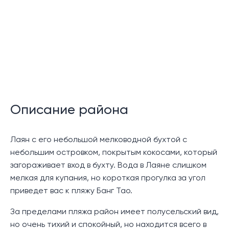
Описание:
Утонченный стиль этого ультрасовременного
жилого комплекса Layan Green Park Condos,
который возводится среди вечнозеленых джунглей
близ пляжа Лаян был создан с учетом последних
экологических тенденций, тем самым подтверждая
приверженность к устойчивому развитию и
Описание района
озеленению, сохранению окружающей среды.
Лаян с его небольшой мелководной бухтой с
Кондоминимум представлен 3 зданиями, каждое
небольшим островком, покрытым кокосами, который
состоит из 7 этажей. Общее количество квартир в
загораживает вход в бухту. Вода в Лаяне слишком
комплексе равно 403 c различными планировками
мелкая для купания, но короткая прогулка за угол
квартир следующих типов : студио, 1 - 3 спальни,
приведет вас к пляжу Банг Тао.
пентхаусы.
За пределами пляжа район имеет полусельский вид,
Интерьер апартаментов выигрышно дополнен
но очень тихий и спокойный, но находится всего в
предметами декора. Светлые стены, панорамные