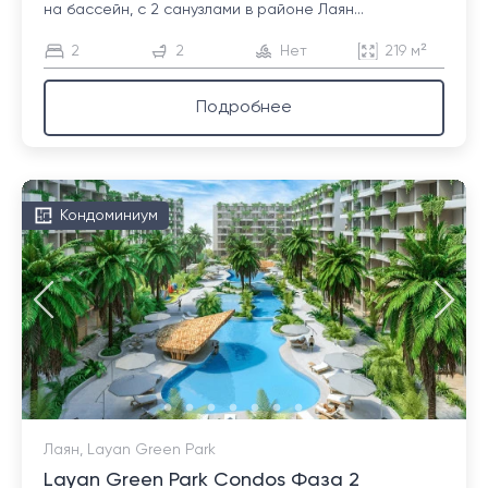
на бассейн, с 2 санузлами в районе Лаян...
2
2
Нет
219 м²
Подробнее
Кондоминиум
Лаян, Layan Green Park
Layan Green Park Condos Фаза 2