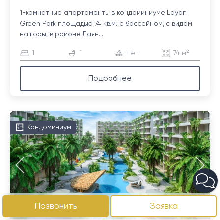
1-комнатные апартаменты в кондоминиуме Layan
Green Park площадью 74 кв.м. с бассейном, с видом
на горы, в районе Лаян...
1
1
Нет
74 м²
Подробнее
Кондоминиум
Позвонить
Заявка