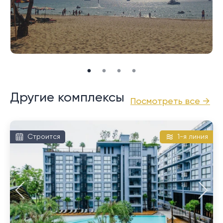
Наилучшее расположение Layan Green Park Condos
в 15 минутах ходьбы от известного пляжного клуба,
рядом в курортным комплексом Лагуна, всего в
нескольких минутах ходьбы от белоснежного
протяженного Банг Тао и в минутной близости от
всех необходимых атрибутов качественного отдыха
: разнообразных ресторанов тайской и
Другие комплексы
Посмотреть все →
международной кухни, баров, бутиков, спа и
массажных салонов, гольф полей Laguna Golf
Course, теннисных кортов и других развлечений для
Строится
1-я линия
всей семьи.