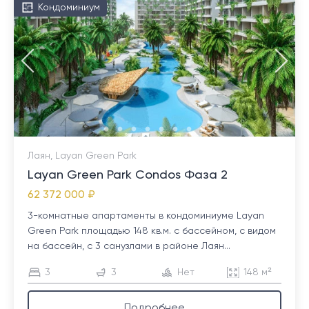
Кондоминиум
Лаян, Layan Green Park
Layan Green Park Condos Фаза 2
62 372 000 ₽
3-комнатные апартаменты в кондоминиуме Layan
Green Park площадью 148 кв.м. с бассейном, с видом
на бассейн, с 3 санузлами в районе Лаян...
3
3
Нет
148 м²
Подробнее