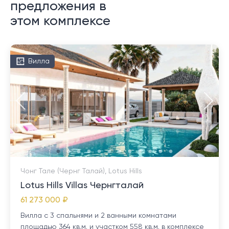
предложения в
этом комплексе
Вилла
Чонг Тале (Чернг Талай), Lotus Hills
Lotus Hills Villas Чернгталай
61 273 000 ₽
Вилла с 3 спальнями и 2 ванными комнатами
площадью 364 кв.м. и участком 558 кв.м. в комплексе