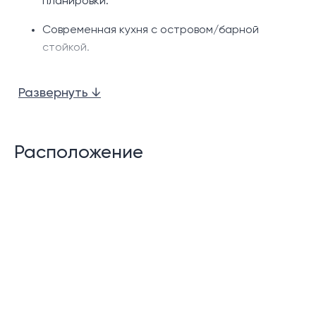
планировки.
Современная кухня с островом/барной
стойкой.
Частный бассейн
Развернуть ↓
Терраса у бассейна.
Душ на открытом воздухе.
Расположение
Гостевой туалет.
Прачечная
Хранилище
Сад
Крытая парковка
Функции сообщества: