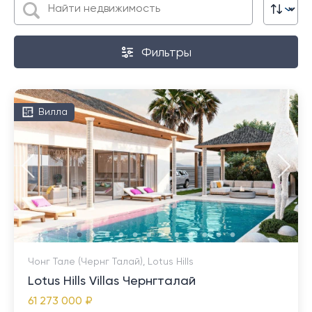
Фильтры
Вилла
Чонг Тале (Чернг Талай), Lotus Hills
Lotus Hills Villas Чернгталай
61 273 000 ₽