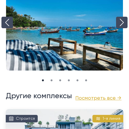
Lotus's и Makro в Таланге. До международного
аэропорта Пхукета можно добраться примерно за
35 минут, благодаря чему отель Lotus Hills удобно
расположен рядом с множеством
достопримечательностей и удобств.
Другие комплексы
Посмотреть все →
Строится
1-я линия