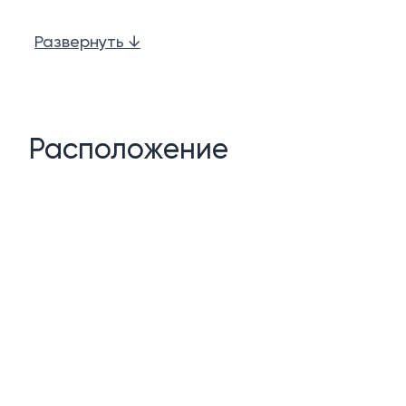
Лаунж у бассейна
Развернуть ↓
Кладовая и прачечная
Автостоянка на 1 машину.
Круглосуточная охрана
Расположение
Функции сообщества:
Круглосуточная охрана и видеонаблюдение.
Аренда и управление недвижимостью
Описание:
Эта одноэтажная двухквартирная вилла в настоящее
Laguna Phuket и песчаных берегов пляжей Бангтао и 
Вилла имеет круглую крышу, обеспечивающую высоки
бассейна и частной зоной для плавания. Внутри вилл