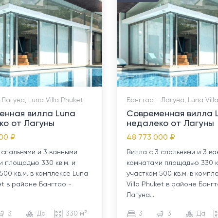
 Лагуна, Luna Villa Phuket
Бангтао - Лагуна, Luna Vill
енная вилла Luna
Современная вилла 
ко от Лагуны
недалеко от Лагуны
00 ₽
48 773 000 ₽
 спальнями и 3 ванными
Вилла с 3 спальнями и 3 в
 площадью 330 кв.м. и
комнатами площадью 330 кв
500 кв.м. в комплексе Luna
участком 500 кв.м. в компл
ket в районе Бангтао -
Villa Phuket в районе Бангт
Лагуна...
3
Да
330 м²
3
3
Да