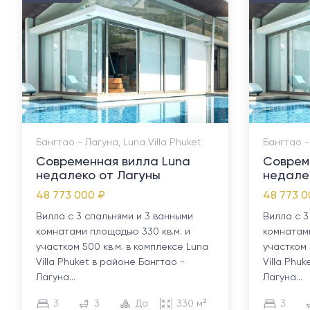
Бангтао - Лагуна, Luna Villa Phuket
Бангтао -
Современная вилла Luna
Соврем
недалеко от Лагуны
недале
48 773 000 ₽
48 773 0
Вилла с 3 спальнями и 3 ванными
Вилла с 3
комнатами площадью 330 кв.м. и
комнатами
участком 500 кв.м. в комплексе Luna
участком 
Villa Phuket в районе Бангтао -
Villa Phu
Лагуна...
Лагуна...
3
3
Да
330 м²
3