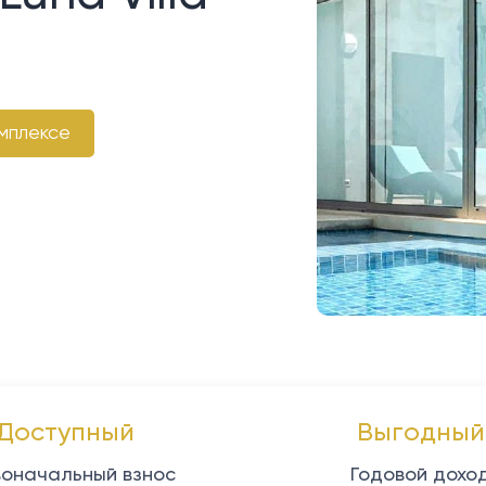
мплексе
Доступный
Выгодный
оначальный взнос
Годовой дохо