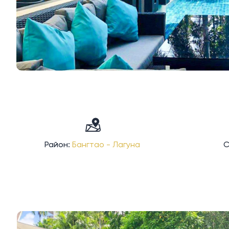
Район:
Бангтао - Лагуна
С