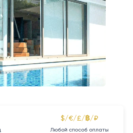
$/€/£/฿/₽
д
Любой способ оплаты