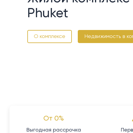
Phuket
О комплексе
Недвижимость в ко
От 0%
Выгодная рассрочка
Перв