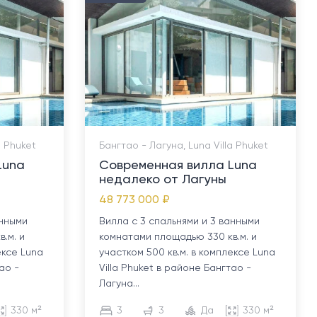
a Phuket
Бангтао - Лагуна, Luna Villa Phuket
Luna
Современная вилла Luna
недалеко от Лагуны
48 773 000 ₽
анными
Вилла с 3 спальнями и 3 ванными
.м. и
комнатами площадью 330 кв.м. и
ексе Luna
участком 500 кв.м. в комплексе Luna
ао -
Villa Phuket в районе Бангтао -
Лагуна...
330 м²
3
3
Да
330 м²