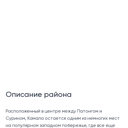
Йога студио
Ресторан
Беговой трек
Охраняемая резиденция
Охрана 24 часа в сутки
Шатл сервис
Парковка
Описание:
Описание района
Роскошная резиденция апартаментов MontAzure
Lakeside,безупречное расположение которой, через
Расположенный в центре между Патонгом и
дорогу от берега моря в одном из самых популярных
Сурином, Камала остается одним из немногих мест
районов острова на пляже Камала устанавливает
на популярном западном побережье, где все еще