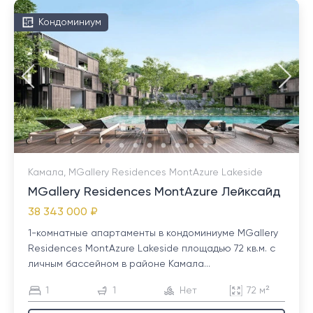
Кондоминиум
Камала, MGallery Residences MontAzure Lakeside
MGallery Residences MontAzure Лейксайд
38 343 000 ₽
1-комнатные апартаменты в кондоминиуме MGallery
Residences MontAzure Lakeside площадью 72 кв.м. с
личным бассейном в районе Камала...
1
1
Нет
72 м²