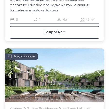
MontAzure Lakeside площадью 47 кв.м. с личным
бассейном в районе Камала...
S
1
Нет
47 м²
Подробнее
Кондоминиум
Камала, MGallery Residences MontAzure Lakeside