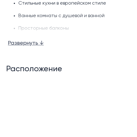
Стильные кухни в европейском стиле
Ванные комнаты с душевой и ванной
Просторные балконы
Характеристики:
Развернуть ↓
Бассейны на территории комплекса
Детский бассейн
Расположение
Детская площадка
Бар у бассейна
Клабхаус
Лобби
Фитнес центр