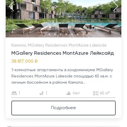
Камала, MGallery Residences MontAzure Lakeside
MGallery Residences MontAzure Лейксайд
38 817 000 ₽
1-комнатные апартаменты в кондоминиуме MGallery
Residences MontAzure Lakeside площадью 65 кв.м. с
личным бассейном в районе Камала...
1
1
Нет
65 м²
Подробнее