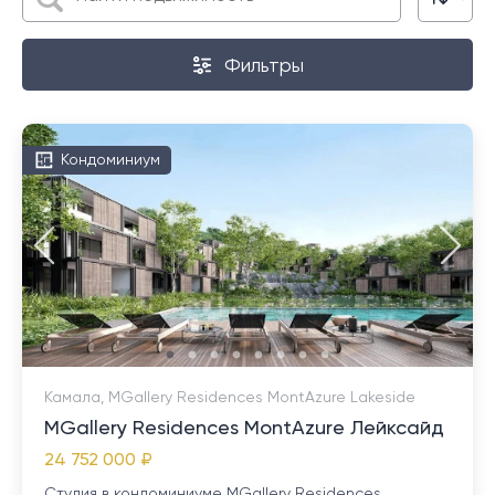
Фильтры
Кондоминиум
Камала, MGallery Residences MontAzure Lakeside
MGallery Residences MontAzure Лейксайд
24 752 000 ₽
Студия в кондоминиуме MGallery Residences