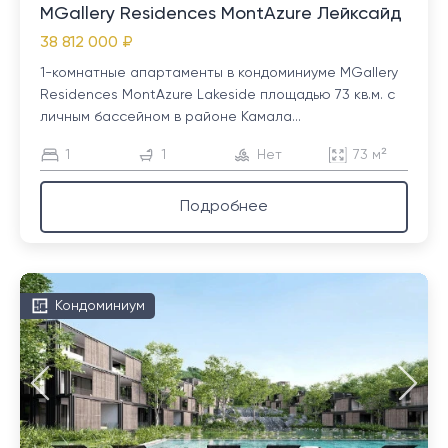
MGallery Residences MontAzure Лейксайд
38 812 000 ₽
1-комнатные апартаменты в кондоминиуме MGallery
Residences MontAzure Lakeside площадью 73 кв.м. с
личным бассейном в районе Камала...
1
1
Нет
73 м²
Подробнее
Кондоминиум