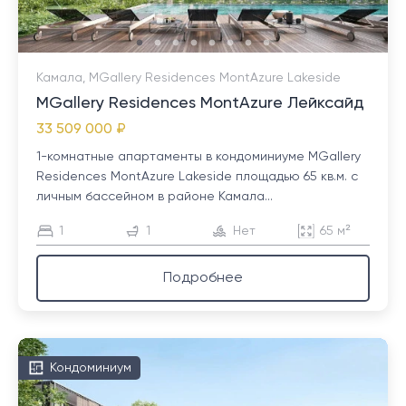
Камала, MGallery Residences MontAzure Lakeside
MGallery Residences MontAzure Лейксайд
33 509 000 ₽
1-комнатные апартаменты в кондоминиуме MGallery
Residences MontAzure Lakeside площадью 65 кв.м. с
личным бассейном в районе Камала...
1
1
Нет
65 м²
Подробнее
Кондоминиум