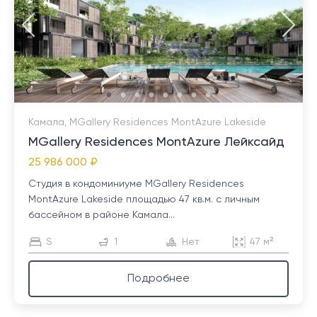
Камала, MGallery Residences MontAzure Lakeside
MGallery Residences MontAzure Лейксайд
25 986 000 ₽
Студия в кондоминиуме MGallery Residences
MontAzure Lakeside площадью 47 кв.м. с личным
бассейном в районе Камала...
S
1
Нет
47 м²
Подробнее